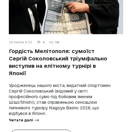
28 липня 8:23
4
98
Гордість Мелітополя: сумоїст
Сергій Соколовський тріумфально
виступив на елітному турнірі в
Японії
Уродженець нашого міста, видатний спортсмен
Сергій Соколовський (відомий у світі
професійного сумо під бойовим іменем
Шіші/Shishi), став справжньою сенсацією
липневого турніру Nagoya Basho 2026, що
відбувся в Японії.
Читати далі