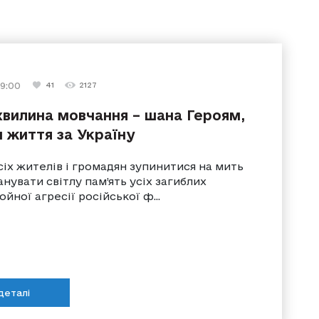
 9:00
27 травня 2023 г. 9:35
23 травня 2025 г. 11:10
25 лютого 2023 г. 11:00
18 березня 2023 г. 11:08
41
2127
103
112
270
107
10061
8357
2648
8817
вилина мовчання – шана Героям,
и життя за Україну
іх жителів і громадян зупинитися на мить
шанувати світлу пам’ять усіх загиблих
ойної агресії російської ф...
деталі