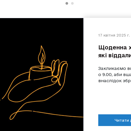
17 квітня 2025 г.
Щоденна х
які віддал
Закликаємо вс
о 9.00, аби в
внаслідок збр
Читати 