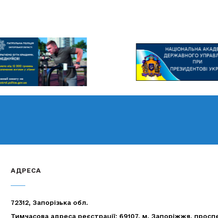
АДРЕСА
72312, Запорізька обл.
Тимчасова адреса реєстрації: 69107, м. Запоріжжя, просп