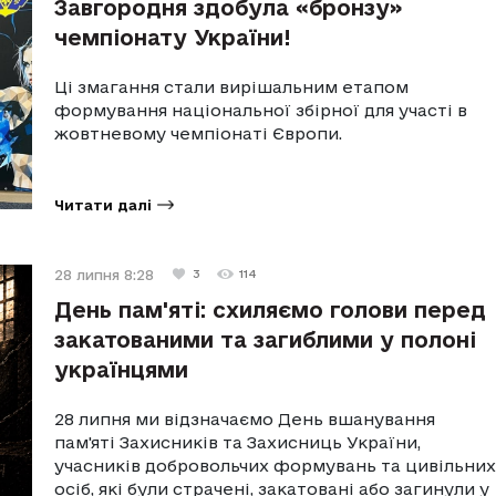
Завгородня здобула «бронзу»
чемпіонату України!
Ці змагання стали вирішальним етапом
формування національної збірної для участі в
жовтневому чемпіонаті Європи.
Читати далі
28 липня 8:28
3
114
День пам'яті: схиляємо голови перед
закатованими та загиблими у полоні
українцями
28 липня ми відзначаємо День вшанування
пам'яті Захисників та Захисниць України,
учасників добровольчих формувань та цивільних
осіб, які були страчені, закатовані або загинули у