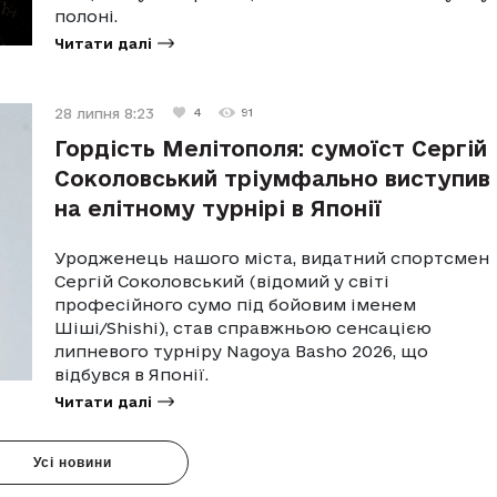
полоні.
Читати далі
28 липня 8:23
4
91
Гордість Мелітополя: сумоїст Сергій
Соколовський тріумфально виступив
на елітному турнірі в Японії
Уродженець нашого міста, видатний спортсмен
Сергій Соколовський (відомий у світі
професійного сумо під бойовим іменем
Шіші/Shishi), став справжньою сенсацією
липневого турніру Nagoya Basho 2026, що
відбувся в Японії.
Читати далі
Усі новини