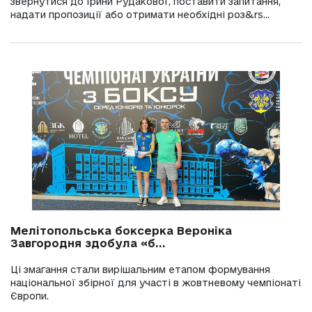
звернутися до Ірини Рудакової, поставити запитання,
надати пропозиції або отримати необхідні роз&rs...
Мелітопольська боксерка Вероніка
Завгородня здобула «б...
Ці змагання стали вирішальним етапом формування
національної збірної для участі в жовтневому чемпіонаті
Європи.