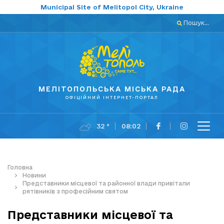
Municipal Site of Melitopol City, Ukraine
Пошук...
МЕЛІТОПОЛЬСЬКА МІСЬКА РАДА
ОФІЦІЙНИЙ ІНТЕРНЕТ-ПОРТАЛ
32 °
08:02
Головна
Новини
Представники місцевої та районної влади привітали
рятівників з професійним святом
Представники місцевої та