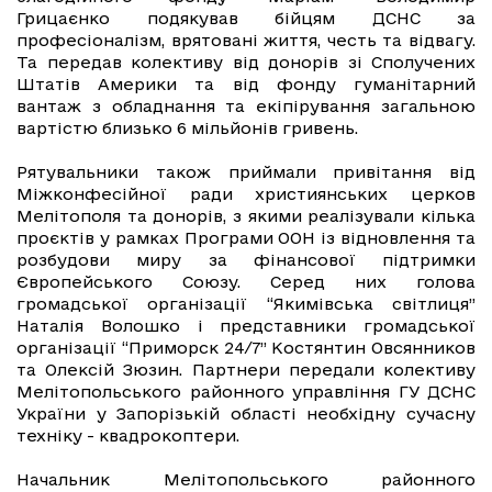
Грицаєнко подякував бійцям ДСНС за
професіоналізм, врятовані життя, честь та відвагу.
Та передав колективу від донорів зі Сполучених
Штатів Америки та від фонду гуманітарний
вантаж з обладнання та екіпірування загальною
вартістю близько 6 мільйонів гривень.
Рятувальники також приймали привітання від
Міжконфесійної ради християнських церков
Мелітополя та донорів, з якими реалізували кілька
проєктів у рамках Програми ООН із відновлення та
розбудови миру за фінансової підтримки
Європейського Союзу. Серед них голова
громадської організації “Якимівська світлиця”
Наталія Волошко і представники громадської
організації “Приморск 24/7” Костянтин Овсянников
та Олексій Зюзин. Партнери передали колективу
Мелітопольського районного управління ГУ ДСНС
України у Запорізькій області необхідну сучасну
техніку - квадрокоптери.
Начальник Мелітопольського районного