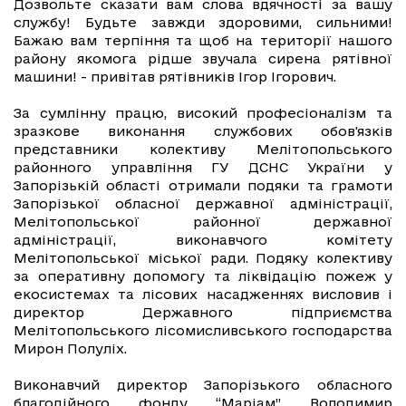
Дозвольте сказати вам слова вдячності за вашу
службу! Будьте завжди здоровими, сильними!
Бажаю вам терпіння та щоб на території нашого
району якомога рідше звучала сирена рятівної
машини! - привітав рятівників Ігор Ігорович.
За сумлінну працю, високий професіоналізм та
зразкове виконання службових обов'язків
представники колективу Мелітопольського
районного управління ГУ ДСНС України у
Запорізькій області отримали подяки та грамоти
Запорізької обласної державної адміністрації,
Мелітопольської районної державної
адміністрації, виконавчого комітету
Мелітопольської міської ради. Подяку колективу
за оперативну допомогу та ліквідацію пожеж у
екосистемах та лісових насадженнях висловив і
директор Державного підприємства
Мелітопольського лісомисливського господарства
Мирон Полуліх.
Виконавчий директор Запорізького обласного
благодійного фонду “Маріам” Володимир