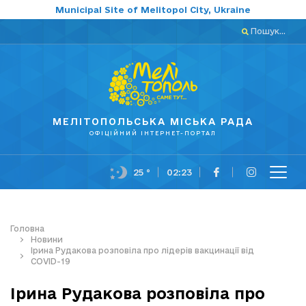
Municipal Site of Melitopol City, Ukraine
Пошук...
МЕЛІТОПОЛЬСЬКА МІСЬКА РАДА
ОФІЦІЙНИЙ ІНТЕРНЕТ-ПОРТАЛ
25 °
02:23
Головна
Новини
Ірина Рудакова розповіла про лідерів вакцинації від
COVID-19
Ірина Рудакова розповіла про