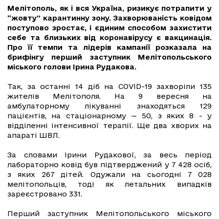
Мелітополь, як і вся Україна, ризикує потрапити у
“жовту” карантинну зону. Захворюваність ковідом
поступово зростає, і єдиним способом захистити
себе та близьких від коронавірусу є вакцинація.
Про її темпи та лідерів кампанії розказала на
брифінгу перший заступник Мелітопольського
міського голови Ірина Рудакова.
Так, за останні 14 діб на CОVID-19 захворіли 135
жителів Мелітополя. На 9 вересня на
амбулаторному лікуванні знаходяться 129
пацієнтів, на стаціонарному — 50, з яких 8 - у
відділенні інтенсивної терапії. Ще два хворих на
апараті ШВЛ.
За словами Ірини Рудакової, за весь період
лабораторно ковід був підтверджений у 7 428 осіб,
з яких 267 дітей. Одужали на сьогодні 7 028
мелітопольців, тоді як летальних випадків
зареєстровано 331.
Перший заступник Мелітопольського міського