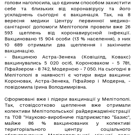
голови наголосила, що єдиним способом захистити
себе та близьких від коронавірусу та його
ускладнень сьогодні є вакцинація. Так, на 8
вересня медики Центру первинної медико-
санітарної допомоги Мелітополя провели вже 26
593 щеплень від коронавирусной інфекції.
Вакциновано 15 904 особи (13 % населення), з них
10 689 отримали два щеплення і закінчили
вакцинацію.
- Вакциною Астра-Зенека (Ковішілд, Ковакс)
вакцинувались 5 020 осіб, Короноваком - 5 781,
Пфайзером - 8 742, Модерною - 7 050. На сьогодні в
Мелітополі в наявності є чотири види вакцини:
Короновак, Астра-Зенека, Пфайзер і Модерна, -
повідомила Ірина Володимирівна.
Сформовані вже і лідери вакцинації у Мелітополі.
Так, стовідсотково щеплення вже отримали
колективи Мелітопольської райдержадміністрації
та ТОВ “Науково-виробниче підприємство “Базис”,
майже 86 % вакцинованих у колективі
територіального центру соціального