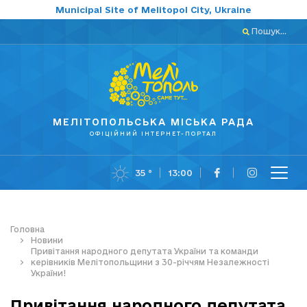
Municipal Site of Melitopol City, Ukraine
Пошук...
МЕЛІТОПОЛЬСЬКА МІСЬКА РАДА
ОФІЦІЙНИЙ ІНТЕРНЕТ-ПОРТАЛ
35 °
13:00
Головна
Новини
Привітання народного депутата України та команди
керівників Мелітопольщини з 30-річчям Незалежності
України!
Привітання народного депутата