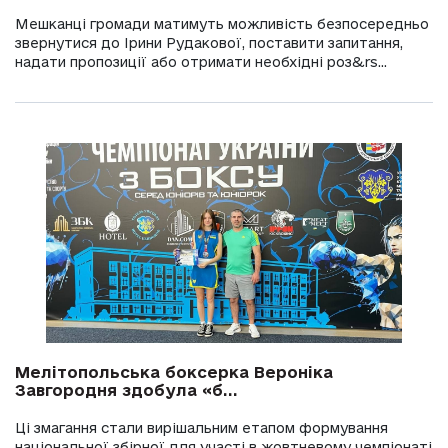
Мешканці громади матимуть можливість безпосередньо
звернутися до Ірини Рудакової, поставити запитання,
надати пропозиції або отримати необхідні роз&rs...
Мелітопольська боксерка Вероніка
Завгородня здобула «б...
Ці змагання стали вирішальним етапом формування
національної збірної для участі в жовтневому чемпіонаті