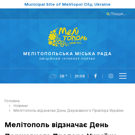
Municipal Site of Melitopol City, Ukraine
Пошук...
МЕЛІТОПОЛЬСЬКА МІСЬКА РАДА
ОФІЦІЙНИЙ ІНТЕРНЕТ-ПОРТАЛ
28 °
21:08
Головна
Новини
Мелітополь відзначає День Державного Прапора України
Мелітополь відзначає День