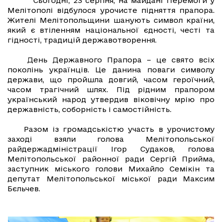
Сьогодні, 23 серпня, на майдані Перемоги у
Мелітополі відбулося урочисте підняття прапора.
Жителі Мелітопольщини шанують символ країни,
який є втіленням національної єдності, честі та
гідності, традицій державотворення.
День Державного Прапора – це свято всіх
поколінь українців. Це данина поваги символу
держави, що пройшла довгий, часом героїчний,
часом трагічний шлях. Під рідним прапором
український народ утвердив віковічну мрію про
державність, соборність і самостійність.
Разом із громадськістю участь в урочистому
заході взяли голова Мелітопольської
райдержадміністрації Ігор Судаков, голова
Мелітопольської районної ради Сергій Прийма,
заступник міського голови Михайло Семікін та
депутат Мелітопольської міської ради Максим
Бєльчев.