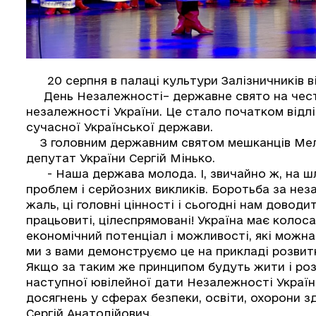
20 серпня в палаці культури Залізничників ві
День Незалежності– державне свято на честь
незалежності України. Це стало початком відл
сучасної Української держави.
З головним державним святом мешканців Мелі
депутат України Сергій Мінько.
- Наша держава молода. І, звичайно ж, на шл
проблем і серйозних викликів. Боротьба за неза
жаль, ці головні цінності і сьогодні нам доводи
працьовиті, цілеспрямовані! Україна має колос
економічний потенціал і можливості, які можна
ми з вами демонструємо це на прикладі розвит
Якщо за таким же принципом будуть жити і розв
наступної ювілейної дати Незалежності Україн
досягнень у сферах безпеки, освіти, охорони здо
Сергій Анатолійович.