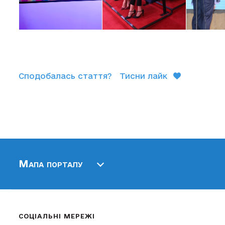
Сподобалась стаття?
Тисни лайк
Мапа порталу
СОЦІАЛЬНІ МЕРЕЖІ