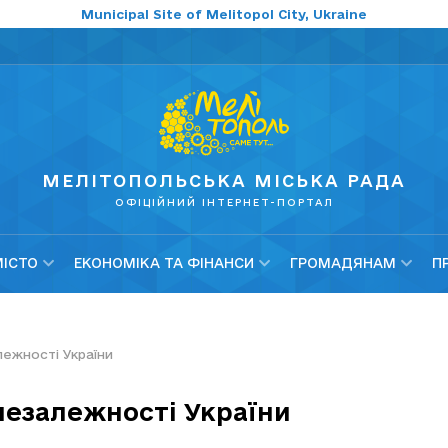
Municipal Site of Melitopol City, Ukraine
МЕЛІТОПОЛЬСЬКА МІСЬКА РАДА
ОФІЦІЙНИЙ ІНТЕРНЕТ-ПОРТАЛ
МІСТО
ЕКОНОМІКА ТА ФІНАНСИ
ГРОМАДЯНАМ
П
лежності України
незалежності України