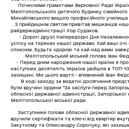
Почесними грамотами Верховної Ради України
Мелітопольського дитячого будинку сімейного
Михайлівського вищого професійного училища 
З прийдешнім святом привітав мешканців нашо
райдержадміністрації Ігор Судаков.
- Дорогі друзі! Напередодні Дня Незалежнос
успіху на теренах нашої держави. Хай ваші оч
спокоєм. Будьте здорові та хай над вами завжди
Мелітопольський міський голова Іван Федоро
- Перед днем ​​народження нашої країни я про
наступних десятиліть Україна увійшла в ТОП-10
захищені. Ми цього варті! - впевнений Іван Фед
В ході заходу за видатні досягнення предста
були вручені ордени "За заслуги перед Запорізь
обласної державної адміністрації, Запорізької
Мелітопольської міської ради.
Заступники голови обласної державної адмін
вручили сертифікати та ключі від квартир вн
Закутному та Олександру Сорочуку, які захища