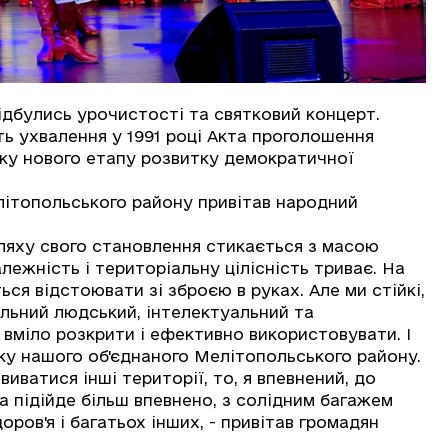
дбулись урочистості та святковий концерт.
 ухвалення у 1991 році Акта проголошення
іку нового етапу розвитку демократичної
топольського району привітав народний
яху свого становлення стикається з масою
лежність і територіальну цілісність триває. На
ться відстоювати зі зброєю в руках. Але ми стійкі,
альний людський, інтелектуальний та
 вміло розкрити і ефективно використовувати. І
ку нашого об'єднаного Мелітопольського району.
иватися інші території, то, я впевнений, до
а підійде більш впевнено, з солідним багажем
ров'я і ​​багатьох інших, - привітав громадян