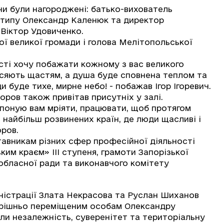
 були нагороджені: батько-вихователь
 типу Олександр Каленюк та директор
Віктор Удовиченко.
ї великої громади і голова Мелітопольської
ті хочу побажати кожному з вас великого
і сяють щастям, а душа буде сповнена теплом та
 буде тихе, мирне небо! - побажав Ігор Ігоревич.
в також привітав присутніх у залі.
поную вам мріяти, працювати, щоб протягом
 найбільш розвинених країн, де люди щасливі і
оров.
вникам різних сфер професійної діяльності
ким краєм» III ступеня, грамоти Запорізької
 обласної ради та виконавчого комітету
істрації Злата Некрасова та Руслан Шиханов
утрішньо переміщеним особам Олександру
ли незалежність, суверенітет та територіальну