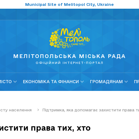
Municipal Site of Melitopol City, Ukraine
МЕЛІТОПОЛЬСЬКА МІСЬКА РАДА
ОФІЦІЙНИЙ ІНТЕРНЕТ-ПОРТАЛ
МІСТО
ЕКОНОМІКА ТА ФІНАНСИ
ГРОМАДЯНАМ
П
хисту населення
Підтримка, яка допомагає захистити права т
истити права тих, хто