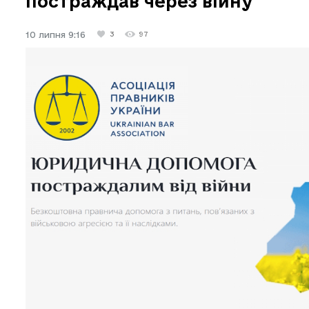
постраждав через війну
10 липня 9:16
3
97