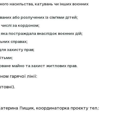
ного насильства, катувань чи інших воєнних
аних або розлучених із сім'ями дітей;
у числі за кордоном;
яка постраждала внаслідок воєнних дій;
льних справах;
ля захисту прав;
ітьми;
оване майно та захист житлових прав.
ом гарячої лінії:
товні).
 Катерина Пищик, координаторка проєкту тел.: