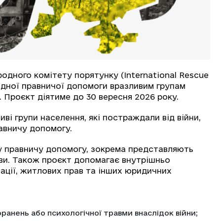
одного комітету порятунку (International Rescue
адної правничої допомоги вразливим групам
». Проєкт діятиме до 30 вересня 2026 року.
иві групи населення, які постраждали від війни,
авничу допомогу.
у правничу допомогу, зокрема представляють
ави. Також проєкт допомагає внутрішньо
сації, житлових прав та інших юридичних
поранень або психологічної травми внаслідок війни;