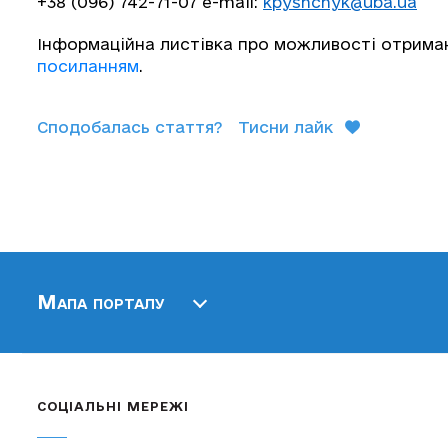
+38 (096) 742-71-07 e-mail:
kpyshchyk@uba.ua
Інформаційна листівка про можливості отрима
посиланням
.
Сподобалась стаття?
Тисни лайк
Мапа порталу
СОЦІАЛЬНІ МЕРЕЖІ