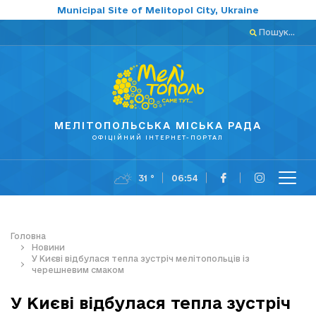
Municipal Site of Melitopol City, Ukraine
Пошук...
МЕЛІТОПОЛЬСЬКА МІСЬКА РАДА
ОФІЦІЙНИЙ ІНТЕРНЕТ-ПОРТАЛ
31 °
06:54
Головна
Новини
У Києві відбулася тепла зустріч мелітопольців із
черешневим смаком
У Києві відбулася тепла зустріч