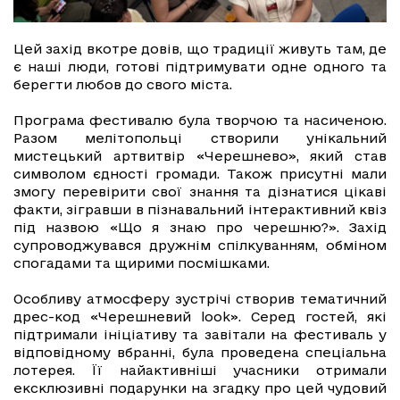
Цей захід вкотре довів, що традиції живуть там, де
є наші люди, готові підтримувати одне одного та
берегти любов до свого міста.
Програма фестивалю була творчою та насиченою.
Разом мелітопольці створили унікальний
мистецький артвитвір «Черешнево», який став
символом єдності громади. Також присутні мали
змогу перевірити свої знання та дізнатися цікаві
факти, зігравши в пізнавальний інтерактивний квіз
під назвою «Що я знаю про черешню?». Захід
супроводжувався дружнім спілкуванням, обміном
спогадами та щирими посмішками.
Особливу атмосферу зустрічі створив тематичний
дрес-код «Черешневий look». Серед гостей, які
підтримали ініціативу та завітали на фестиваль у
відповідному вбранні, була проведена спеціальна
лотерея. Її найактивніші учасники отримали
ексклюзивні подарунки на згадку про цей чудовий