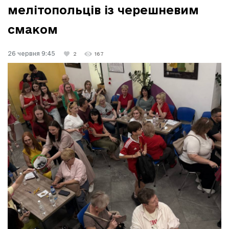
мелітопольців із черешневим
смаком
26 червня 9:45
2
167