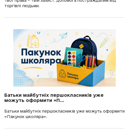
Твої права – твій захист: допомога постраждалим від
торгівлі людьми.
Батьки майбутніх першокласників уже
можуть оформити «П...
Батьки майбутніх першокласників уже можуть оформити
«Пакунок школяра».