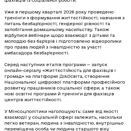
фахівців із соціальної роботи.
Уже в першому кварталі 2026 року проведено
тренінги з формування життєстійкості, навчання з
питань безбар’єрності, гендерної рівності та
запобігання домашньому насильству. Також
відбулися вебінари щодо взаємодії з дітьми та
молоддю без бар’єрів і підготовлено відеоролики
про права людей з інвалідністю за участі
амбасадора безбар’єрності.
Серед наступних етапів програми — запуск
онлайн-серіалу «Життєстійкість для фахівців і
громад» на платформі Дія.Освіта, створення
Національної цифрової платформи професійного
розвитку працівників соціальної сфери, а також
нові освітні програми й тренінги для фахівців
центрів життєстійкості.
У Мінсоцполітики наголошують: саме від якості
взаємодії у соціальній сфері залежить, наскільки
легко ветеран, людина з інвалідністю, внутрішньо
переміщена особа чи людина старшого віку