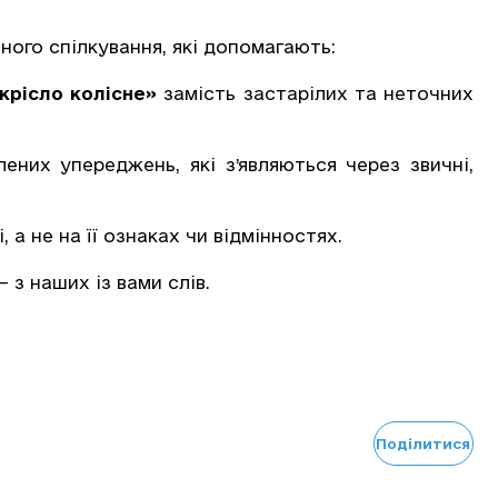
ного спілкування, які допомагають:
крісло колісне»
замість застарілих та неточних
ених упереджень, які з’являються через звичні,
а не на її ознаках чи відмінностях.
 з наших із вами слів.
Поділитися