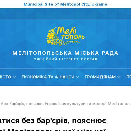
Municipal Site of Melitopol City, Ukraine
МЕЛІТОПОЛЬСЬКА МІСЬКА РАДА
ОФІЦІЙНИЙ ІНТЕРНЕТ-ПОРТАЛ
МІСТО
ЕКОНОМІКА ТА ФІНАНСИ
ГРОМАДЯНАМ
П
 без бар’єрів, пояснює Управління культури та молоді Мелітополь
атися без бар’єрів, пояснює