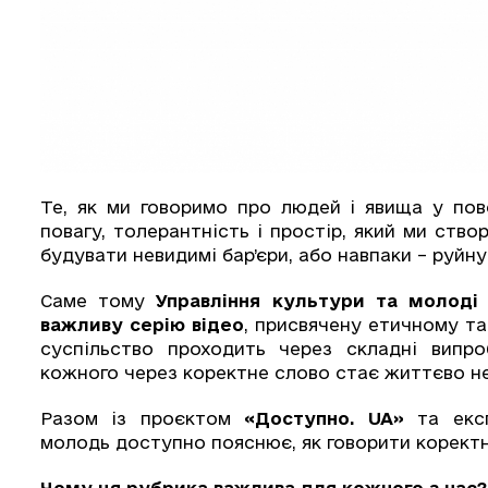
Те, як ми говоримо про людей і явища у пов
повагу, толерантність і простір, який ми ст
будувати невидимі бар’єри, або навпаки – руйну
Саме тому
Управління культури та молоді 
важливу серію відео
, присвячену етичному та
суспільство проходить через складні випро
кожного через коректне слово стає життєво н
Разом із проєктом
«Доступно. UA»
та екс
молодь доступно пояснює, як говорити коректн
Чому ця рубрика важлива для кожного з нас?