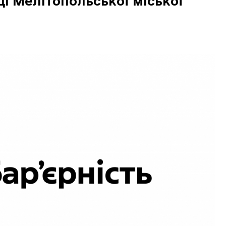
і Мелітопольської міської