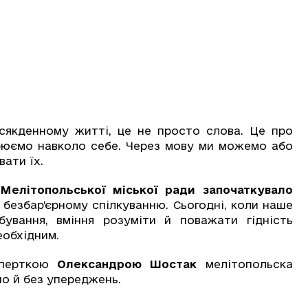
сякденному житті, це не просто слова. Це про
ворюємо навколо себе. Через мову ми можемо або
вати їх.
Мелітопольської міської ради започаткувало
 безбар’єрному спілкуванню. Сьогодні, коли наше
бування, вміння розуміти й поважати гідність
еобхідним.
перткою
Олександрою Шостак
мелітопольска
о й без упереджень.