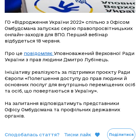
ГО «Відродження України 2022» спільно з Офісом
Омбудсмана запускає серію правопросвітницьких
онлайн-заходів для ВПО. Перший вебінар
відбудеться 18 червня.
Про це
повідомляє
Уповноважений Верховної Ради
України з прав людини Дмитро Лубінець.
Ініціативу реалізують за підтримки проєкту Ради
Європи «Полегшення доступу до прав людини й
основних послуг для внутрішньо переміщених осіб
та осіб, що повертаються в Україну».
На запитання відповідатимуть представники
Офісу Омбудсмана та профільних державних
органів.
Сподобалась стаття?
Тисни лайк
Поділитися