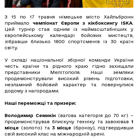
З 15 по 17 травня німецьке місто Хайльбронн
приймало
чемпіонат Європи з кікбоксингу ISKA
.
Цей турнір став одним із наймасштабніших у
європейському календарі бойових мистецтв,
зібравши близько 1800 спортсменів із 30 країн
світу.
У складі національної збірної команди України
честь країни та рідного краю гідно захищали
представники Мелітополя. Наші земляки
продемонстрували високий рівень підготовки,
незламний бойовий характер та повернулися
додому з нагородами.
Наші переможці та призери:
Володимир Семикін
(вагова категорія до 70 кг) –
продемонстрував блискучу техніку та завоював
1
місце
(золото) та
3 місце
(бронзу), підтвердивши
свій високий клас на міжнародній арені.