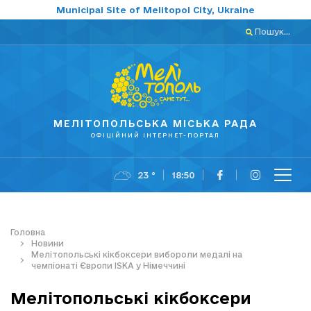
Municipal Site of Melitopol City, Ukraine
Пошук...
МЕЛІТОПОЛЬСЬКА МІСЬКА РАДА
ОФІЦІЙНИЙ ІНТЕРНЕТ-ПОРТАЛ
23 °
18:50
Головна
Новини
Мелітопольські кікбоксери вибороли медалі на
чемпіонаті Європи ISKA у Німеччині
Мелітопольські кікбоксери