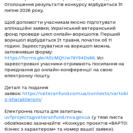
Оголошення результатів конкурсу відбудеться 31
липня 2026 року.
Щоб допомогти учасникам якісно підготувати
аплікаційні заявки, Український ветеранський
фонд проведе цикл онлайн-воркшопів. Перший
воркшоп відбудеться 21 травня, початок об 11
годині. Зареєструватися на воркшоп можна,
заповнивши форму:
https://forms.gle/AEcMQYJw74Y94Ds66
. Усі
зареєстровані учасники отримають посилання на
приєднання до онлайн-конференції на свою
електронну пошту.
Деталі та подання
заявок:
https://veteranfund.com.ua/contests/vartobiz
z-kharakterom/
Електронна пошта для запитань:
uvfprojects@veteranfund.mva.gov.ua
(у темі листа
обов’язково зазначайте: «Конкурс проєктів «ВАРТО:
бізнес з характером» та номер вашої заявки).