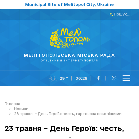
Municipal Site of Melitopol City, Ukraine
Пошук...
МЕЛІТОПОЛЬСЬКА МІСЬКА РАДА
ОФІЦІЙНИЙ ІНТЕРНЕТ-ПОРТАЛ
29 °
06:28
Головна
Новини
23 травня – День Героїв: честь, гартована поколіннями
23 травня – День Героїв: честь,