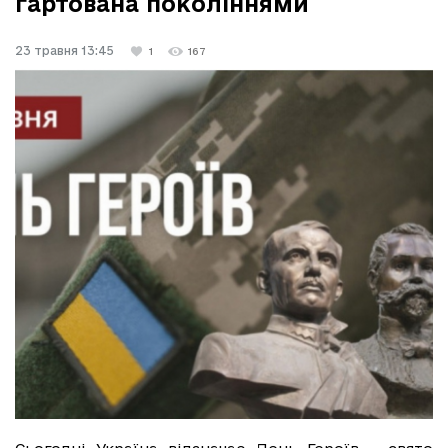
гартована поколіннями
23 травня 13:45
1
167