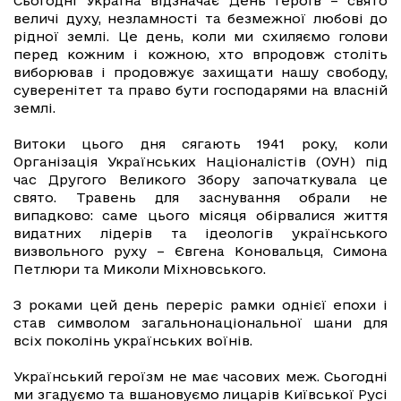
Сьогодні Україна відзначає День Героїв – свято
величі духу, незламності та безмежної любові до
рідної землі. Це день, коли ми схиляємо голови
перед кожним і кожною, хто впродовж століть
виборював і продовжує захищати нашу свободу,
суверенітет та право бути господарями на власній
землі.
Витоки цього дня сягають 1941 року, коли
Організація Українських Націоналістів (ОУН) під
час Другого Великого Збору започаткувала це
свято. Травень для заснування обрали не
випадково: саме цього місяця обірвалися життя
видатних лідерів та ідеологів українського
визвольного руху – Євгена Коновальця, Симона
Петлюри та Миколи Міхновського.
З роками цей день переріс рамки однієї епохи і
став символом загальнонаціональної шани для
всіх поколінь українських воїнів.
Український героїзм не має часових меж. Сьогодні
ми згадуємо та вшановуємо лицарів Київської Русі