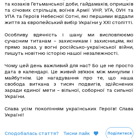
та козаків Гетьманської доби, гайдамаків, опришків
та січових стрільців, воїнів Армії УНР, УГА, ОУН та
УПА та Героїв Небесної Сотні, які першими віддали
життя за європейський вибір України у XXI столітті.
Особливу вдячність і шану ми висловлюємо
сучасним титанам – захисникам і захисницям, які
прямо зараз, у вогні російсько-української війни,
пишуть новітню історію нашої незалежності.
Чому цей день важливий для нас? Бо це не просто
дата в календарі. Це живий зв'язок між минулим і
майбутнім. Це нагадування про те, що наша
свобода виткана з тисяч подвигів, здійснених
заради єдиної мети – вільної, соборної та сильної
України.
Слава усім поколінням українських Героїв! Слава
Україні!
Сподобалась стаття?
Тисни лайк
Поділитися