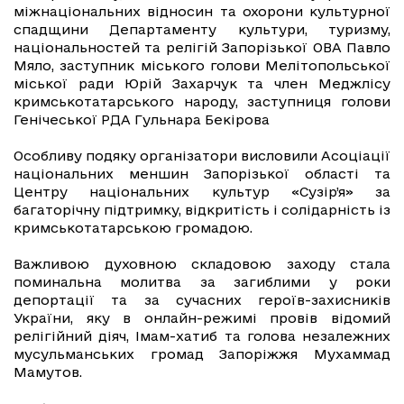
міжнаціональних відносин та охорони культурної
спадщини Департаменту культури, туризму,
національностей та релігій Запорізької ОВА Павло
Мяло, заступник міського голови Мелітопольської
міської ради Юрій Захарчук та член Меджлісу
кримськотатарського народу, заступниця голови
Генічеської РДА Гульнара Бекірова
Особливу подяку організатори висловили Асоціації
національних меншин Запорізької області та
Центру національних культур «Сузір’я» за
багаторічну підтримку, відкритість і солідарність із
кримськотатарською громадою.
Важливою духовною складовою заходу стала
поминальна молитва за загиблими у роки
депортації та за сучасних героїв-захисників
України, яку в онлайн-режимі провів відомий
релігійний діяч, Імам-хатиб та голова незалежних
мусульманських громад Запоріжжя Мухаммад
Мамутов.