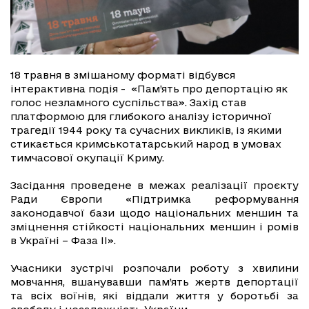
18 травня в змішаному форматі відбувся
інтерактивна подія - «Пам’ять про депортацію як
голос незламного суспільства». Захід став
платформою для глибокого аналізу історичної
трагедії 1944 року та сучасних викликів, із якими
стикається кримськотатарський народ в умовах
тимчасової окупації Криму.
Засідання проведене в межах реалізації проєкту
Ради Європи «Підтримка реформування
законодавчої бази щодо національних меншин та
зміцнення стійкості національних меншин і ромів
в Україні – Фаза ІІ».
Учасники зустрічі розпочали роботу з хвилини
мовчання, вшанувавши пам’ять жертв депортації
та всіх воїнів, які віддали життя у боротьбі за