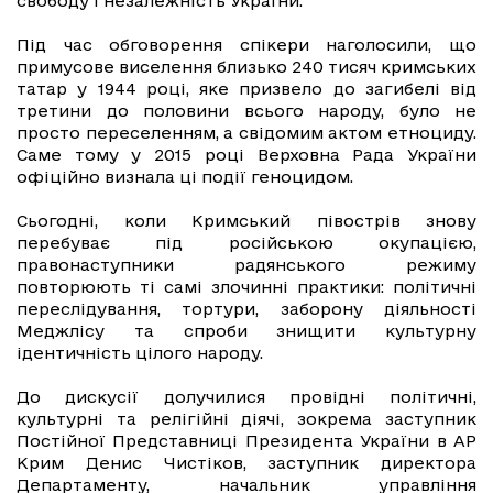
свободу і незалежність України.
Під час обговорення спікери наголосили, що
примусове виселення близько 240 тисяч кримських
татар у 1944 році, яке призвело до загибелі від
третини до половини всього народу, було не
просто переселенням, а свідомим актом етноциду.
Саме тому у 2015 році Верховна Рада України
офіційно визнала ці події геноцидом.
Сьогодні, коли Кримський півострів знову
перебуває під російською окупацією,
правонаступники радянського режиму
повторюють ті самі злочинні практики: політичні
переслідування, тортури, заборону діяльності
Меджлісу та спроби знищити культурну
ідентичність цілого народу.
До дискусії долучилися провідні політичні,
культурні та релігійні діячі, зокрема заступник
Постійної Представниці Президента України в АР
Крим Денис Чистіков, заступник директора
Департаменту, начальник управління