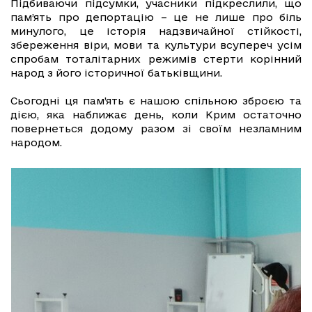
Підбиваючи підсумки, учасники підкреслили, що
пам’ять про депортацію – це не лише про біль
минулого, це історія надзвичайної стійкості,
збереження віри, мови та культури всупереч усім
спробам тоталітарних режимів стерти корінний
народ з його історичної батьківщини.
Сьогодні ця пам’ять є нашою спільною зброєю та
дією, яка наближає день, коли Крим остаточно
повернеться додому разом зі своїм незламним
народом.