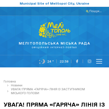
Municipal Site of Melitopol City, Ukraine
Пошук...
МЕЛІТОПОЛЬСЬКА МІСЬКА РАДА
ОФІЦІЙНИЙ ІНТЕРНЕТ-ПОРТАЛ
24 °
22:38
Головна
Новини
УВАГА! ПРЯМА «ГАРЯЧА» ЛІНІЯ ІЗ ЗАСТУПНИКОМ
МІСЬКОГО ГОЛОВИ
УВАГА! ПРЯМА «ГАРЯЧА» ЛІНІЯ ІЗ