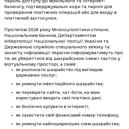
пароль доступу до мобільного та інтернет-
банкінгу, підтверджувальні коди та паролі для
проведення платіжних операцій або для входу в
платіжний застосунок.
Протягом 2026 року Мінсоцполітики спільно
Національним банком, Департаментом
кіберполіції Національної поліції України та
Державною службою спеціального зв'язку та
захисту інформації України інформуватимуть про
те, як уберегтися від шахрайських схем і пасток у
віртуальному просторі, а саме:
як розпізнати шахрайство під виглядом
державних послуг;
як уникнути інвестиційного шахрайства;
як перевіряти сайти, чат-боти, на яких
користувачі вводять свої платіжні дані;
як безпечно купувати в інтернеті;
як захистити свій фінансовий номер телефону;
як уникнути найпоширеніших схем шахрайства;