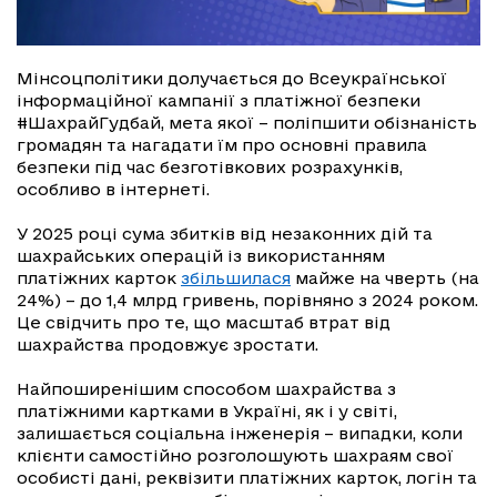
Мінсоцполітики долучається до Всеукраїнської
інформаційної кампанії з платіжної безпеки
#ШахрайГудбай, мета якої – поліпшити обізнаність
громадян та нагадати їм про основні правила
безпеки під час безготівкових розрахунків,
особливо в інтернеті.
У 2025 році сума збитків від незаконних дій та
шахрайських операцій із використанням
платіжних карток
збільшилася
майже на чверть (на
24%) – до 1,4 млрд гривень, порівняно з 2024 роком.
Це свідчить про те, що масштаб втрат від
шахрайства продовжує зростати.
Найпоширенішим способом шахрайства з
платіжними картками в Україні, як і у світі,
залишається соціальна інженерія – випадки, коли
клієнти самостійно розголошують шахраям свої
особисті дані, реквізити платіжних карток, логін та