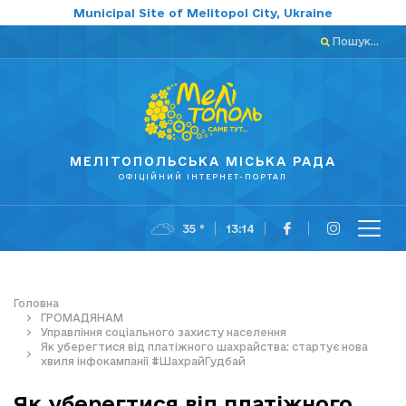
Municipal Site of Melitopol City, Ukraine
Пошук...
МЕЛІТОПОЛЬСЬКА МІСЬКА РАДА
ОФІЦІЙНИЙ ІНТЕРНЕТ-ПОРТАЛ
35 °
13:14
Головна
ГРОМАДЯНАМ
Управління соціального захисту населення
Як уберегтися від платіжного шахрайства: стартує нова
хвиля інфокампанії #ШахрайГудбай
Як уберегтися від платіжного