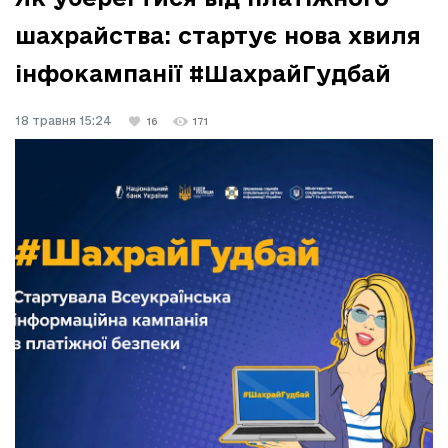
шахрайства: стартує нова хвиля
інфокампанії #ШахрайГудбай
18 травня 15:24
16
171