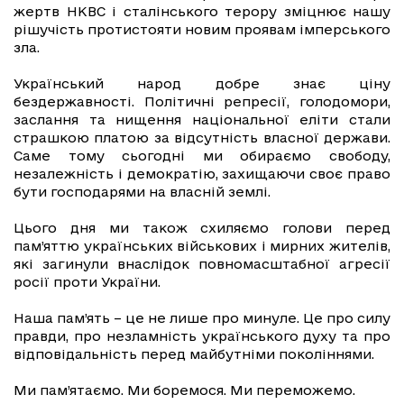
жертв НКВС і сталінського терору зміцнює нашу
рішучість протистояти новим проявам імперського
зла.
Український народ добре знає ціну
бездержавності. Політичні репресії, голодомори,
заслання та нищення національної еліти стали
страшкою платою за відсутність власної держави.
Саме тому сьогодні ми обираємо свободу,
незалежність і демократію, захищаючи своє право
бути господарями на власній землі.
Цього дня ми також схиляємо голови перед
пам’яттю українських військових і мирних жителів,
які загинули внаслідок повномасштабної агресії
росії проти України.
Наша пам’ять – це не лише про минуле. Це про силу
правди, про незламність українського духу та про
відповідальність перед майбутніми поколіннями.
Ми пам’ятаємо. Ми боремося. Ми переможемо.