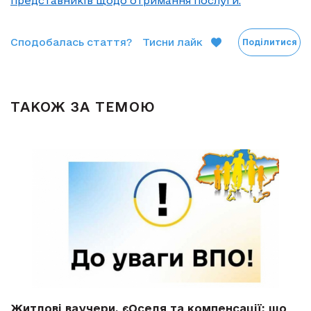
представників щодо отримання послуги.
Сподобалась стаття?
Тисни лайк
Поділитися
ТАКОЖ ЗА ТЕМОЮ
Житлові ваучери, єОселя та компенсації: що