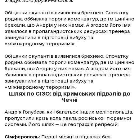
згадує його дружина Ольга.
Обіцянки окупантів виявилися брехнею. Спочатку
родина оббивала пороги комендатур, де їм цинічно
брехали, що Андрія у них немає. А згодом його ім’я
з’явилося в пропагандистських ресурсах: тренера
звинуватили в підготовці вибуху та
«міжнародному тероризмі».
Обіцянки окупантів виявилися брехнею. Спочатку
родина оббивала пороги комендатур, де їм цинічно
брехали, що Андрія у них немає. А згодом його ім’я
з’явилося в пропагандистських ресурсах: тренера
звинуватили в підготовці вибуху та
«міжнародному тероризмі».
Шлях по СІЗО: від кримських підвалів до
Чечні
Андрія Голубєва, як і багатьох інших мелітопольців,
пропустили крізь кола пекла російської тюремної
системи. Його шлях — це географія репресій:
Сімферополь:
Перші місяці в підвалах без