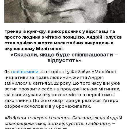
Тренер із кунг-фу, прикордонник у відставці та
просто людина з чіткою позицією, Андрій Голубєв
став однією з жертв масштабних викрадень в
окупованому Мелітополі.
«Сказали, якщо буде співпрацювати —
відпустять»
Як
повідомили
на сторінці у Фейсбук «Медійної
ініціативи за права людини», життя Андрія
змінилося 6 квітня 2022 року. До того часу він уже
встиг проявити себе на проукраїнських мітингах,
які сколихували окуповане місто в перші тижні
захоплення. До його квартири увірвалися п'ятеро
озброєних чоловіків у бронежилетах.
«Забрали телефон і паспорт. Сказали, якщо Андрій
співпрацюватиме, його відпустять. І забрали», —