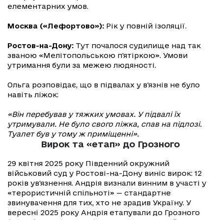
елементарних умов.
Москва («Лефортово»):
Рік у повній ізоляції.
Ростов-на-Дону:
Тут почалося судилище над так
званою «Мелітопольською п'ятіркою». Умови
утримання були за межею людяності.
Ольга розповідає, що в підвалах у в'язнів не було
навіть ліжок:
«Він перебував у тяжких умовах. У підвалі їх
утримували. Не було свого ліжка, спав на підлозі.
Туалет був у тому ж приміщенні».
Вирок та «етап» до Грозного
29 квітня 2025 року Південний окружний
військовий суд у Ростові-на-Дону виніс вирок: 12
років ув'язнення. Андрія визнали винним в участі у
«терористичній спільноті» — стандартне
звинувачення для тих, хто не зрадив Україну. У
вересні 2025 року Андрія етапували до Грозного