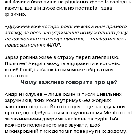
які бачили його лише на рідкісних фото із засідань,
кажуть, що він дуже сильно постарів і здав
фізично.
«Дружина вже чотири роки не має з ним прямого
зв'язку, за весь час утримання йому жодного разу
не дозволили зателефонувати», — повідомляють
правозахисники МІПЛ.
Зараз родина живе в страху перед апеляцією.
Після неї Андрія можуть відправити в колонію
вглиб Росії, і зв'язок із ним може обірватися
остаточно.
Чому важливо говорити про це?
Андрій Голубєв — лише один із тисяч цивільних
заручників, яких Росія утримує без жодних
законних підстав. Його історія — це нагадування
про те, що відбувається в окупованому Мелітополі
за зачиненими дверима катівень та судів. Ім'я
кожного полоненого має звучати, щоб
міжнародний тиск допоміг повернути їх додому.