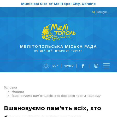
Municipal Site of Melitopol City, Ukraine
Пошук...
МЕЛІТОПОЛЬСЬКА МІСЬКА РАДА
ОФІЦІЙНИЙ ІНТЕРНЕТ-ПОРТАЛ
35 °
12:02
Головна
Новини
Вшановуємо пам'ять всіх, хто боровся проти нацизму
Вшановуємо пам'ять всіх, хто