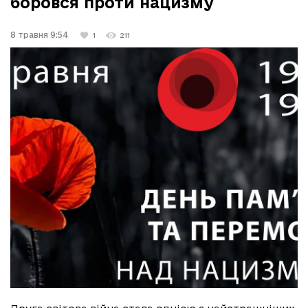
боровся проти нацизму
8 травня 9:54
1
211