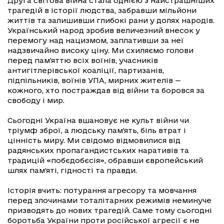
Друга світова війна стала однією з найстрашніших
трагедій в історії людства, забравши мільйони
життів та залишивши глибокі рани у долях народів.
Український народ зробив величезний внесок у
перемогу над нацизмом, заплативши за неї
надзвичайно високу ціну. Ми схиляємо голови
перед пам’яттю всіх воїнів, учасників
антигітлерівської коаліції, партизанів,
підпільників, воїнів УПА, мирних жителів —
кожного, хто постраждав від війни та боровся за
свободу і мир.
Сьогодні Україна вшановує не культ війни чи
тріумф зброї, а людську пам’ять, біль втрат і
цінність миру. Ми свідомо відмовилися від
радянських пропагандистських наративів та
традицій «побєдобєсія», обравши європейський
шлях пам’яті, гідності та правди.
Історія вчить: потурання агресору та мовчання
перед злочинами тоталітарних режимів неминуче
призводять до нових трагедій. Саме тому сьогодні
боротьба України проти російської агресії є не