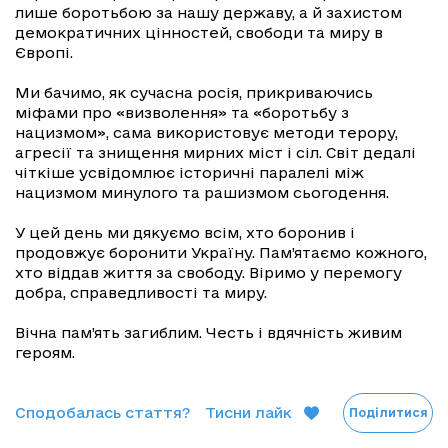
лише боротьбою за нашу державу, а й захистом
демократичних цінностей, свободи та миру в
Європі.
Ми бачимо, як сучасна росія, прикриваючись
міфами про «визволення» та «боротьбу з
нацизмом», сама використовує методи терору,
агресії та знищення мирних міст і сіл. Світ дедалі
чіткіше усвідомлює історичні паралелі між
нацизмом минулого та рашизмом сьогодення.
У цей день ми дякуємо всім, хто боронив і
продовжує боронити Україну. Пам’ятаємо кожного,
хто віддав життя за свободу. Віримо у перемогу
добра, справедливості та миру.
Вічна пам’ять загиблим. Честь і вдячність живим
героям.
Сподобалась стаття?
Тисни лайк
Поділитися