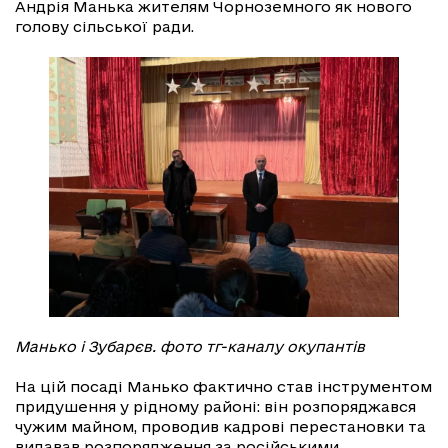
Андрія Манька жителям Чорноземного як нового
голову сільської ради.
Манько і Зубарєв. фото тг-каналу окупантів
На цій посаді Манько фактично став інструментом
придушення у рідному районі: він розпоряджався
чужим майном, проводив кадрові перестановки та
видавав розпорядження за російськими