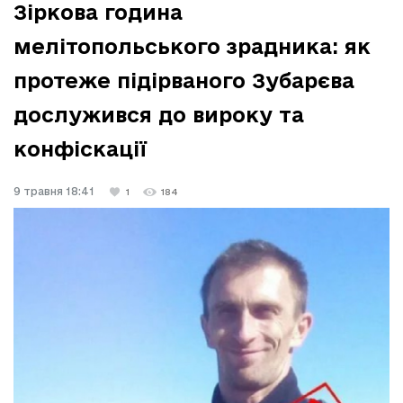
Зіркова година
мелітопольського зрадника: як
протеже підірваного Зубарєва
дослужився до вироку та
конфіскації
9 травня 18:41
1
184