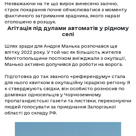
Незважаючи на те що вирок винесено заочно,
строк покарання почне обчислюватися з моменту
фактичного затримання зрадника, якого наразі
оголошено в розшук.
Агітація під дулами автоматів у рідному
селі
Шлях зради для Андрія Манька розпочався ще
влітку 2022 року. У той час як більшість жителів
Мелітопольщини поспіхом виїжджали з окупації,
Манько активно долучився до роботи на ворога.
Підготовка до так званого «референдуму» стала
для нього квитком в окупаційну ієрархію регіону. Я
к стверджують свідки, він особисто розносив по
домівках односельців у Чорноземному
пропагандистські газети та листівки, переконуючи
людей голосувати за приєднання Запорізької
області до складу РФ.