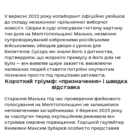
У вересні 2022 року колаборант офіційно увійшов
до складу незаконної «дільничної виборчої
комісії». Свідки в суді описували гнітючу картину
тих днів на Мелітопольщині: Манько, незмінно
супроводжуваний озброєними російськими
військовими, обходив двори з урною для
бюлетенів. Сусіди, які знали його з дитинства,
підтвердили, що жодного примусу в його діях не
було — він виявляв щире завзяття, вмовляючи
наляканих людей ставити потрібні окупантам
позначки просто під прицілами автоматів.
Короткий тріумф: «призначення» і швидка
відставка
Старання Манька під час проведення фейкового
голосування на Мелітопольщині не залишилися
непоміченими загарбниками. У березні 2023 року
за «заслуги» перед окупаційним режимом він
отримав омріяне підвищення. Тодішній гауляйтер
Якимівки Максим Зубарєв особисто представив