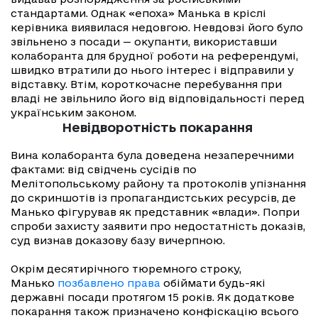
стандартами. Однак «епоха» Манька в кріслі
керівника виявилася недовгою. Невдовзі його було
звільнено з посади — окупанти, використавши
колаборанта для брудної роботи на референдумі,
швидко втратили до нього інтерес і відправили у
відставку. Втім, короткочасне перебування при
владі не звільнило його від відповідальності перед
українським законом.
Невідворотність покарання
Вина колаборанта була доведена незаперечними
фактами: від свідчень сусідів по
Мелітопольському району та протоколів упізнання
до скриншотів із пропагандистських ресурсів, де
Манько фігурував як представник «влади». Попри
спроби захисту заявити про недостатність доказів,
суд визнав доказову базу вичерпною.
Окрім десятирічного тюремного строку,
Манько
позбавлено права
обіймати будь-які
державні посади протягом 15 років. Як додаткове
покарання також призначено конфіскацію всього