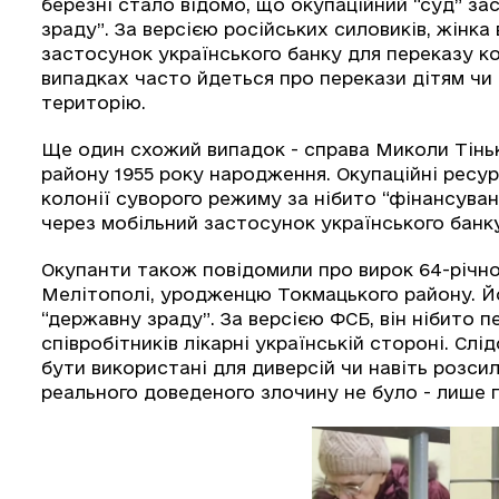
березні стало відомо, що окупаційний “суд” засу
зраду”. За версією російських силовиків, жінка
застосунок українського банку для переказу ко
випадках часто йдеться про перекази дітям чи 
територію.
Ще один схожий випадок - справа Миколи Тінь
району 1955 року народження. Окупаційні ресур
колонії суворого режиму за нібито “фінансуван
через мобільний застосунок українського банк
Окупанти також повідомили про вирок 64-річно
Мелітополі, уродженцю Токмацького району. Йо
“державну зраду”. За версією ФСБ, він нібито п
співробітників лікарні українській стороні. Сл
бути використані для диверсій чи навіть розси
реального доведеного злочину не було - лише п