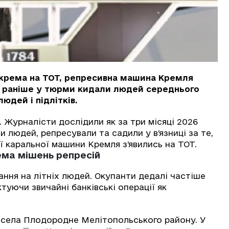
зокрема на ТОТ, репресивна машина Кремля
о раніше у тюрми кидали людей середнього
людей і підлітків.
 Журналісти дослідили як за три місяці 2026
и людей, репресували та садили у в’язниці за те,
ції каральної машини Кремля з’явились на ТОТ.
ема мішень репресій
ання на літніх людей. Окупанти дедалі частіше
туючи звичайні банківські операції як
з села Плодородне Мелітопольського району. У