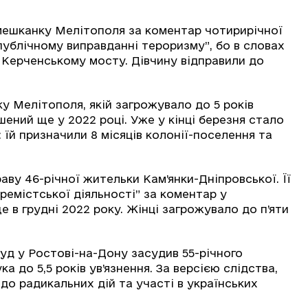
 мешканку Мелітополя за коментар чотирирічної
“публічному виправданні тероризму”, бо в словах
а Керченському мосту. Дівчину відправили до
ку Мелітополя, якій загрожувало до 5 років
шений ще у 2022 році. Уже у кінці березня стало
 їй призначили 8 місяців колонії-поселення та
.
аву 46-річної жительки Кам’янки-Дніпровської. Її
ремістської діяльності” за коментар у
 в грудні 2022 року. Жінці загрожувало до п’яти
суд у Ростові-на-Дону засудив 55-річного
 до 5,5 років ув’язнення. За версією слідства,
 до радикальних дій та участі в українських