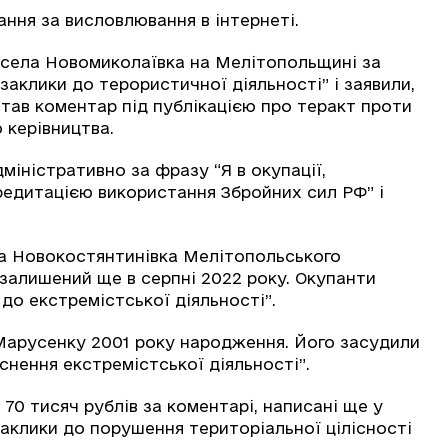
ання за висловлювання в інтернеті.
 села Новомиколаївка на Мелітопольщині за
заклики до терористичної діяльності” і заявили,
став коментар під публікацією про теракт проти
 керівництва.
міністративно за фразу “Я в окупації,
кредитацією використання Збройних сил РФ” і
ла Новокостянтинівка Мелітопольського
залишений ще в серпні 2022 року. Окупанти
 до екстремістської діяльності”.
Марусенку 2001 року народження. Його засудили
ійснення екстремістської діяльності”.
70 тисяч рублів за коментарі, написані ще у
“заклики до порушення територіальної цілісності