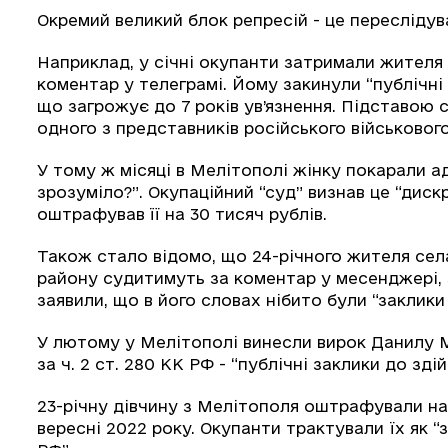
Окремий великий блок репресій - це переслідув
Наприклад, у січні окупанти затримали жителя
коментар у телеграмі. Йому закинули “публічні 
що загрожує до 7 років ув’язнення. Підставою 
одного з представників російського військового
У тому ж місяці в Мелітополі жінку покарали ад
зрозуміло?”. Окупаційний “суд” визнав це “дис
оштрафував її на 30 тисяч рублів.
Також стало відомо, що 24-річного жителя се
району судитимуть за коментар у месенджері, 
заявили, що в його словах нібито були “заклики
У лютому у Мелітополі винесли вирок Данилу 
за ч. 2 ст. 280 КК РФ - “публічні заклики до зд
23-річну дівчину з Мелітополя оштрафували на 
вересні 2022 року. Окупанти трактували їх як 