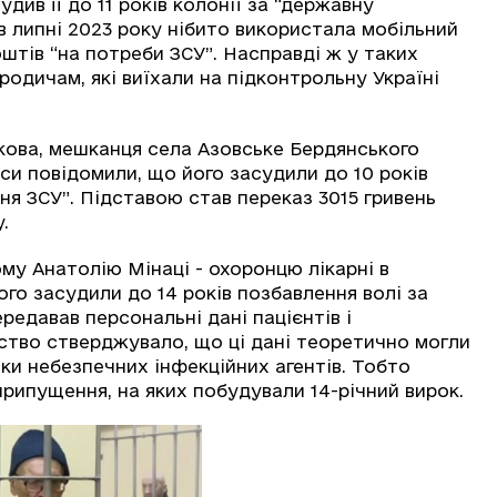
див її до 11 років колонії за “державну
 в липні 2023 року нібито використала мобільний
штів “на потреби ЗСУ”. Насправді ж у таких
родичам, які виїхали на підконтрольну Україні
кова, мешканця села Азовське Бердянського
си повідомили, що його засудили до 10 років
ня ЗСУ”. Підставою став переказ 3015 гривень
у.
му Анатолію Мінаці - охоронцю лікарні в
го засудили до 14 років позбавлення волі за
ередавав персональні дані пацієнтів і
ідство стверджувало, що ці дані теоретично могли
лки небезпечних інфекційних агентів. Тобто
рипущення, на яких побудували 14-річний вирок.