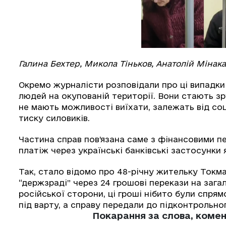
Галина Бехтер, Микола Тіньков, Анатолій Мінака
Окремо журналісти розповідали про ці випадки 
людей на окупованій території. Вони стають з
не мають можливості виїхати, залежать від соц
тиску силовиків.
Частина справ пов’язана саме з фінансовими п
платіж через українські банківські застосунки 
Так, стало відомо про 48-річну жительку Токма
“держзраді” через 24 грошові перекази на загал
російської сторони, ці гроші нібито були спрям
під варту, а справу передали до підконтрольног
Покарання за слова, комен