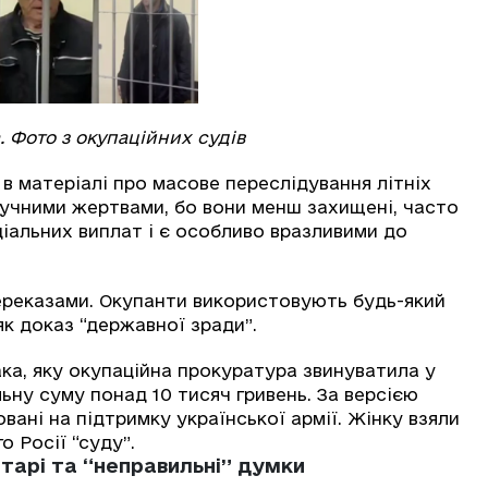
. Фото з окупаційних судів
в матеріалі про масове переслідування літніх
ручними жертвами, бо вони менш захищені, часто
іальних виплат і є особливо вразливими до
ереказами. Окупанти використовують будь-який
як доказ “державної зради”.
ка, яку окупаційна прокуратура звинуватила у
ьну суму понад 10 тисяч гривень. За версією
овані на підтримку української армії. Жінку взяли
о Росії “суду”.
тарі та “неправильні” думки