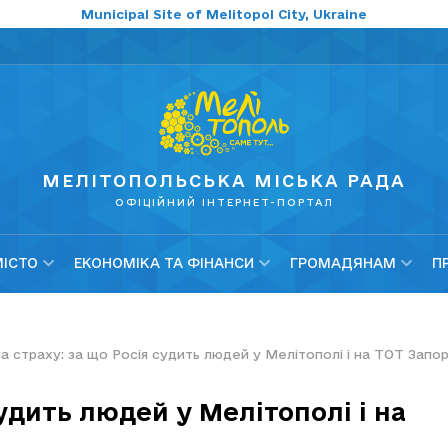
Municipal Site of Melitopol City, Ukraine
МЕЛІТОПОЛЬСЬКА МІСЬКА РАДА
ОФІЦІЙНИЙ ІНТЕРНЕТ-ПОРТАЛ
МІСТО
ЕКОНОМІКА ТА ФІНАНСИ
ГРОМАДЯНАМ
П
 страху: за що Росія судить людей у Мелітополі і на ТОТ Запорі
удить людей у Мелітополі і на