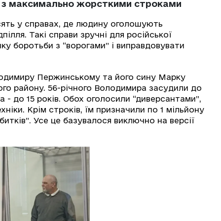
ви з максимально жорсткими строками
сять у справах, де людину оголошують
ілля. Такі справи зручні для російської
ку боротьби з “ворогами” і виправдовувати
лодимиру Пержинському та його сину Марку
го району. 56-річного Володимира засудили до
рка - до 15 років. Обох оголосили “диверсантами”,
хніки. Крім строків, їм призначили по 1 мільйону
збитків”. Усе це базувалося виключно на версії