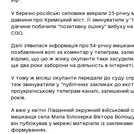
РФ”.
У березні російські силовики викрали 23-річну
давнини про Кримський міст. Її звинуватили у 
дівчини побачили “позитивну оцінку” вибуху н
СІЗО.
Далі з’явилася інформація про 54-річну мешкан
позбавлення волі за коментар у телеграм, зали
відомо, що цю ж жінку окупанти таки засудили:
ще два роки заборони на діяльність в інтернеті
У тому ж місяці окупанти передали до суду спр
теж звинуватили у “публічних закликах до екст
проукраїнському телеграм-каналі, залишений ще
років.
А вже у квітні Південний окружний військовий 
мешканця села Мала Білозерка Віктора Волощука
він публікував у мережі матеріали із закликами
формуваннях.