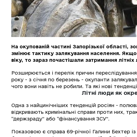
На окупованій частині Запорізької області, 
змінює тактику залякування населення. Якщ
віку, то зараз почастішали затримання літніх 
Розширюється і перелік причин переслідування.
року - з січня по березень - окупанти залякувал
чого вони навіть не робили. Та які нові тенден
Літні люди як окр
Одна з найцинічніших тенденцій росіян - полюв
відкривають кримінальні справи проти них, трак
“держзраду” або “фінансування ЗСУ”.
Показовою є справа 69-річної Галини Бехтер і