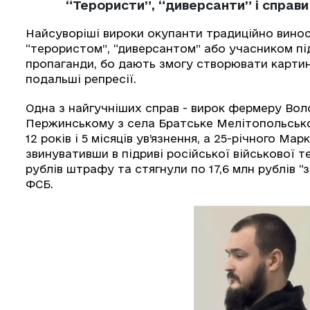
“Терористи”, “диверсанти” і спра
Найсуворіші вироки окупанти традиційно вино
“терористом”, “диверсантом” або учасником підп
пропаганди, бо дають змогу створювати картин
подальші репресії.
Одна з найгучніших справ - вирок фермеру Во
Пержинському з села Братське Мелітопольсько
12 років і 5 місяців ув’язнення, а 25-річного Ма
звинувативши в підриві російської військової те
рублів штрафу та стягнули по 17,6 млн рублів “
ФСБ.