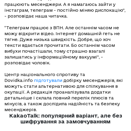
працюють месенджери. А я намагаюсь зайти у
інстаграм, телеграм - постійно міняю дислокацію”,
- розповідає наша читачка.
“Телеграм працює з ВПН. Але останнім часом не
можу відкрити відео. Інтернет домашній геть не
тягне. Дуже низька швидкість. Добре, що хоч
тексти вдається прочитати. Бо останнім часом
вибухи почастішали, тому страшно взагалі
залишатись у інформаційному вакуумі”, -
розповідає чоловік.
Центр національного спротиву та
Dovidka.info
підготували
добірку месенджерів, які
можуть стати альтернативою для спілкування в
окупації. А редакція проаналізувала додатки
детальніше і склала повний перелік плюсів та
мінусів, а також дослідила надійність та безпеку
месенджерів.
KakaoTalk: популярний варіант, але без
шифрування за замовчуванням