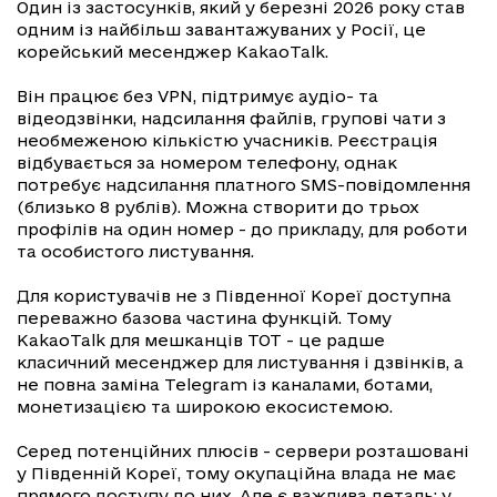
Один із застосунків, який у березні 2026 року став
одним із найбільш завантажуваних у Росії, це
корейський месенджер KakaoTalk.
Він працює без VPN, підтримує аудіо- та
відеодзвінки, надсилання файлів, групові чати з
необмеженою кількістю учасників. Реєстрація
відбувається за номером телефону, однак
потребує надсилання платного SMS-повідомлення
(близько 8 рублів). Можна створити до трьох
профілів на один номер - до прикладу, для роботи
та особистого листування.
Для користувачів не з Південної Кореї доступна
переважно базова частина функцій. Тому
KakaoTalk для мешканців ТОТ - це радше
класичний месенджер для листування і дзвінків, а
не повна заміна Telegram із каналами, ботами,
монетизацією та широкою екосистемою.
Серед потенційних плюсів - сервери розташовані
у Південній Кореї, тому окупаційна влада не має
прямого доступу до них. Але є важлива деталь: у