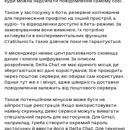
куди можна надсилати повідомлення самому собі.
Також у застосунку є боти, резервне копіювання
для перенесення профілю на інший пристрій, а
аудіо- та відеодзвінки доступні в бета-режимі. За
замовчуванням вони вимкнені, їх потрібно
активувати в експериментальних функціях.
Стабільність таких дзвінків поки не гарантується.
У месенджері немає централізованого сховища
даних і ключів шифрування. За описом
розробників, Delta Chat не має єдиного місця, де
зберігаються всі дані користувачів. Усе проходить
через поштові сервери, які обирає сам користувач.
Однак тут же є і мінус, адже швидкість доставки
повідомлення залежить від поштового сервера.
Також потенційним мінусом може бути не
айпростіше реєстрація. Якщо використовувати
наявну скриньку, деякі сервіси можуть вимагати
спеціальний пароль для застосунків. Для Gmail,
наприклад, треба створити окремий пароль
застосунку й ввести його в Delta Chat. Для технічно