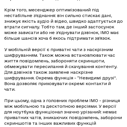
Крім того, месенджер оптимізований під
нестабільне з’єднання: він сильно стискає дані,
знижує якість аудіо й відео, швидко адаптується до
втрати сигналу. Тобто там, де інший застосунок
може зависати або не з’єднувати дзвінок, IMO має
більше шансів хоча б якось підтримати зв’язок.
У мобільній версії є приватні чати з наскрізним
шифруванням. Також можна встановлювати час
життя повідомлень, забороняти скриншоти,
обмежувати пересилання й скачування контенту.
Для дзвінків також заявлене наскрізне
шифрування. Окрема функція - “Невидимі друзі”.
Вона дозволяє приховувати окремі контакти й
чати.
При цьому, одна з головних проблем IMO - різниця
між мобільною та десктопною версіями. У версії
для ноутбука функціонал значно урізаний: немає
приватних чатів, зникаючих повідомлень, заборони
скриншотів та інших важливих функцій