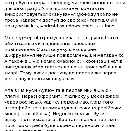
потребує номера телефону чи електронної пошти
для реєстрації. А для додавання контактів
використовується сканування QR-коду тобто не
треба надавати доступ до своїх контактів. Olvid
працює на iOS, Android, Windows, macOS і Linux.
Месенджер підтримує приватні та групові чати,
обмін файлами, надсилання голосових
повідомлень. У застосунку є наскрізне
шифрування не лише повідомлень, а й метаданих.
А також в Olvid немає хмарної синхронізації чатів:
листування зберігається лише на пристрої, а не в
хмарі. Тому, ризик доступу до переписки через
резервну копію зменшується.
Але є і мінуси. Аудіо- та відеодзвінки в Olvid -
платні. Наразі оформити підписку у месенджері
через російську картку неможливо. Крім того,
інтерфейс не підтримує українську та російську
мови (є англійська). Недоліком може бути і
відсутність хмарного зберігання, адже при зміні
пристрою треба буде окремо переносити дані,