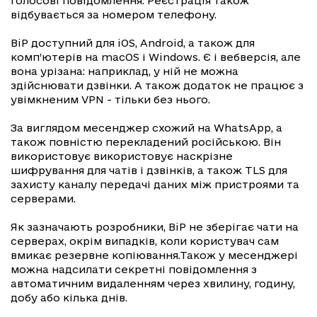
голосові повідомлення. Реєстрація також
відбувається за номером телефону.
BiP доступний для iOS, Android, а також для
комп’ютерів на macOS і Windows. Є і вебверсія, але
вона урізана: наприклад, у ній не можна
здійснювати дзвінки. А також додаток не працює з
увімкненим VPN - тільки без нього.
За виглядом месенджер схожий на WhatsApp, а
також повністю перекладений російською. Він
використовує використовує наскрізне
шифрування для чатів і дзвінків, а також TLS для
захисту каналу передачі даних між пристроями та
серверами.
Як зазначають розробники, BiP не зберігає чати на
серверах, окрім випадків, коли користувач сам
вмикає резервне копіювання.Також у месенджері
можна надсилати секретні повідомлення з
автоматичним видаленням через хвилину, годину,
добу або кілька днів.