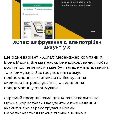
XChat: шифрування є, але потрібен
акаунт у X
Ще один варіант - XChat, месенджер компанії X
Ілона Маска. Він має наскрізне шифрування, тобто
доступ до переписки має бути лише у відправника
та отримувача. Застосунок підтримує
повідомлення, які зникають, блокування
скриншотів, редагування та видалення
повідомлень у отримувача.
Окремий профіль саме для XChat створити не
можна: користувач має увійти у вже наявний
акаунт X або зареєструвати новий.
Переписуватися можна тільки з іншими