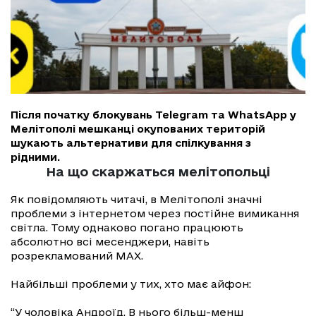
Після початку блокувань Telegram та WhatsApp у
Мелітополі мешканці окупованих територій
шукають альтернативи для спілкування з
рідними.
На що скаржаться мелітопольці
Як повідомляють читачі, в Мелітополі значні
проблеми з інтернетом через постійне вимикання
світла. Тому однаково погано працюють
абсолютно всі месенджери, навіть
розрекламований МАХ.
Найбільші проблеми у тих, хто має айфон:
“У чоловіка Андроїд. В нього більш-менш