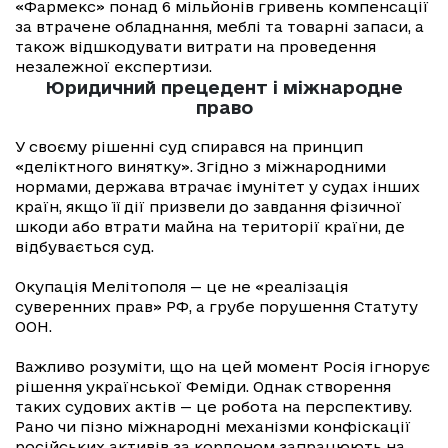
«Фармекс» понад 6 мільйонів гривень компенсації
за втрачене обладнання, меблі та товарні запаси, а
також відшкодувати витрати на проведення
незалежної експертизи.
Юридичний прецедент і міжнародне
право
У своєму рішенні суд спирався на принцип
«деліктного винятку». Згідно з міжнародними
нормами, держава втрачає імунітет у судах інших
країн, якщо її дії призвели до завдання фізичної
шкоди або втрати майна на території країни, де
відбувається суд.
Окупація Мелітополя — це не «реалізація
суверенних прав» РФ, а грубе порушення Статуту
ООН.
Важливо розуміти, що на цей момент Росія ігнорує
рішення української Феміди. Однак створення
таких судових актів — це робота на перспективу.
Рано чи пізно міжнародні механізми конфіскації
російських активів за кордоном запрацюють на