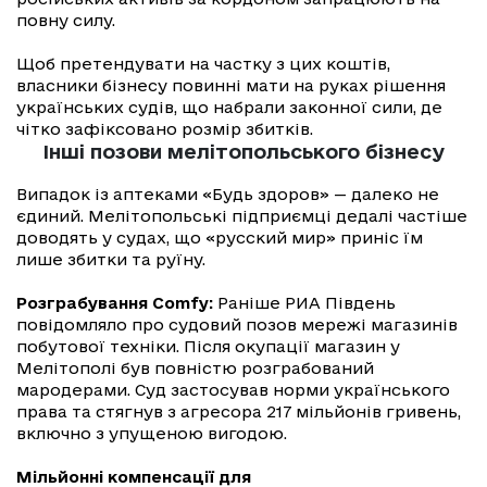
повну силу.
Щоб претендувати на частку з цих коштів,
власники бізнесу повинні мати на руках рішення
українських судів, що набрали законної сили, де
чітко зафіксовано розмір збитків.
Інші позови мелітопольського бізнесу
Випадок із аптеками «Будь здоров» — далеко не
єдиний. Мелітопольські підприємці дедалі частіше
доводять у судах, що «русский мир» приніс їм
лише збитки та руїну.
Розграбування Comfy:
Раніше РИА Південь
повідомляло про судовий позов мережі магазинів
побутової техніки. Після окупації магазин у
Мелітополі був повністю розграбований
мародерами. Суд застосував норми українського
права та стягнув з агресора 217 мільйонів гривень,
включно з упущеною вигодою.
Мільйонні компенсації для