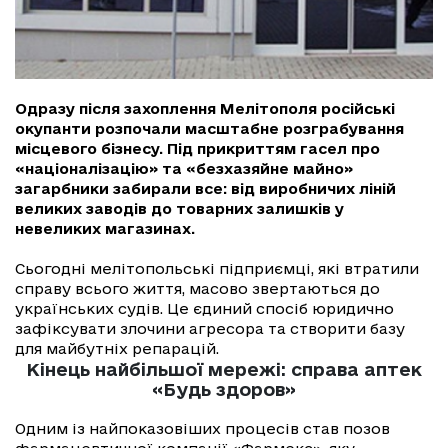
Одразу після захоплення Мелітополя російські
окупанти розпочали масштабне розграбування
місцевого бізнесу. Під прикриттям гасел про
«націоналізацію» та «безхазяйне майно»
загарбники забирали все: від виробничих ліній
великих заводів до товарних залишків у
невеликих магазинах.
Сьогодні мелітопольські підприємці, які втратили
справу всього життя, масово звертаються до
українських судів. Це єдиний спосіб юридично
зафіксувати злочини агресора та створити базу
для майбутніх репарацій.
Кінець найбільшої мережі: справа аптек
«Будь здоров»
Одним із найпоказовіших процесів став позов