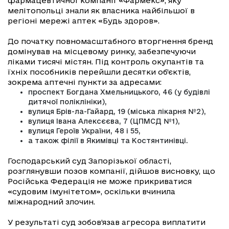
фармацевтичної компанії «Фармекс», яку
мелітопольці знали як власника найбільшої в
регіоні мережі аптек «Будь здоров».
До початку повномасштабного вторгнення бренд
домінував на місцевому ринку, забезпечуючи
ліками тисячі містян. Під контроль окупантів та
їхніх пособників перейшли десятки об’єктів,
зокрема аптечні пункти за адресами:
проспект Богдана Хмельницького, 46 (у будівлі
дитячої поліклініки),
вулиця Брів-ла-Гайард, 19 (міська лікарня №2),
вулиця Івана Алексєєва, 7 (ЦПМСД №1),
вулиця Героїв України, 48 і 55,
а також філії в Якимівці та Костянтинівці.
Господарський суд Запорізької області,
розглянувши позов компанії, дійшов висновку, що
Російська Федерація не може прикриватися
«судовим імунітетом», оскільки вчинила
міжнародний злочин.
У результаті суд зобов’язав агресора виплатити