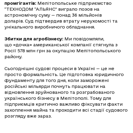
промгігантів:
Мелітопольське підприємство
“ТЕХНОДОМ “АЛЬЯНС” виграло позов на
астрономічну суму — понад 36 мільйонів
доларів. Суд підтвердив втрату нерухомості та
унікального виробничого обладнання.
Збитки для агробізнесу:
Ми повідомляли,
що «дочка» американської компанії стягнула з
Росії 578 млн грн за окупацію Мелітопольського
району.
Сьогоднішні судові процеси в Україні — це не
просто формальність. Це підготовка юридичного
фундаменту для того дня, коли заморожені
російські мільярди почнуть працювати на
відновлення зруйнованого та розграбованого
українського бізнесу в Мелітополі. Тому для
підприємців критично важливо фіксувати факти
захоплення майна та проходити всі стадії судового
розгляду вже зараз.