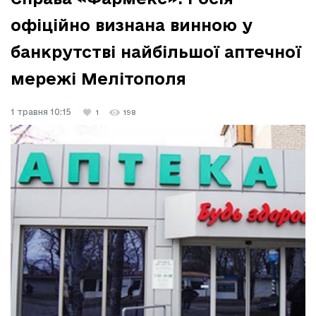
офіційно визнана винною у
банкрутстві найбільшої аптечної
мережі Мелітополя
1 травня 10:15
1
198