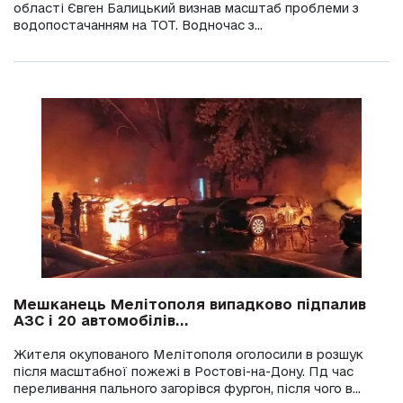
області Євген Балицький визнав масштаб проблеми з
водопостачанням на ТОТ. Водночас з...
Мешканець Мелітополя випадково підпалив
АЗС і 20 автомобілів...
Жителя окупованого Мелітополя оголосили в розшук
після масштабної пожежі в Ростові-на-Дону. Пд час
переливання пального загорівся фургон, після чого в...