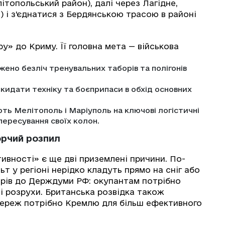
ітопольський район), далі через Лагідне,
) і з'єднатися з Бердянською трасою в районі
» до Криму. Її головна мета — військова
ено безліч тренувальних таборів та полігонів
идати техніку та боєприпаси в обхід основних
ь Мелітополь і Маріуполь на ключові логістичні
пересування своїх колон.
рчий розпил
тивності» є ще дві приземлені причини. По-
т у регіоні нерідко кладуть прямо на сніг або
борів до Держдуми РФ: окупантам потрібно
і розрухи. Британська розвідка також
мереж потрібно Кремлю для більш ефективного