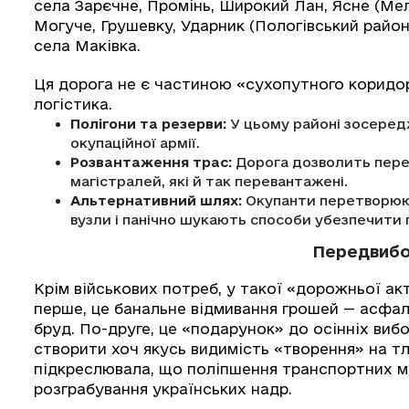
села Зарєчне, Промінь, Широкий Лан, Ясне (Мел
Могуче, Грушевку, Ударник (Пологівський район
села Маківка.
Ця дорога не є частиною «сухопутного коридору
логістика.
Полігони та резерви:
У цьому районі зосередж
окупаційної армії.
Розвантаження трас:
Дорога дозволить перек
магістралей, які й так перевантажені.
Альтернативний шлях:
Окупанти перетворюют
вузли і панічно шукають способи убезпечити 
Передвибо
Крім військових потреб, у такої «дорожньої ак
перше, це банальне відмивання грошей — асфаль
бруд. По-друге, це «подарунок» до осінніх ви
створити хоч якусь видимість «творення» на тл
підкреслювала, що поліпшення транспортних 
розграбування українських надр.