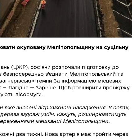
ювати окуповану Мелітопольщину на суцільну
ань (ЦЖР), росіяни розпочали підготовку до
є безпосередньо з’єднати Мелітопольський та
вагнерівські» темпи За інформацією місцевих
ак — Лагідне — Зарічне. Щоб розширити проїжджу
ують лісосмуги.
и вже знесені вітрозахисні насадження. У селах,
 дерева вздовж узбіч. Кажуть, розширюватимуть
остереженнями мешканці Мелітопольщини.
кожні два тижні. Нова артерія має пройти через