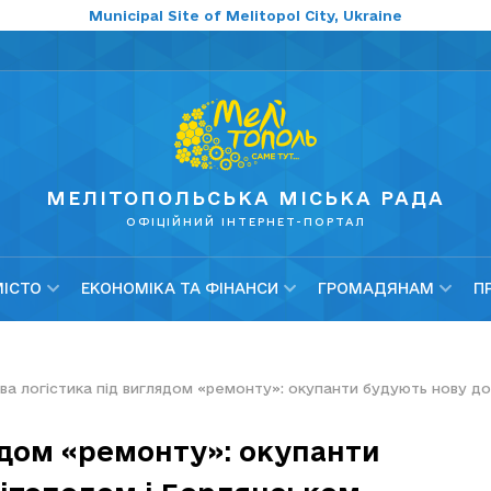
Municipal Site of Melitopol City, Ukraine
МЕЛІТОПОЛЬСЬКА МІСЬКА РАДА
ОФІЦІЙНИЙ ІНТЕРНЕТ-ПОРТАЛ
МІСТО
ЕКОНОМІКА ТА ФІНАНСИ
ГРОМАДЯНАМ
П
ова логістика під виглядом «ремонту»: окупанти будують нову д
ядом «ремонту»: окупанти