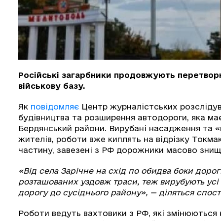
Російські загарбники продовжують перетвор
військову базу.
Як
повідомляє
Центр журналістських розслідув
будівництва та розширення автодороги, яка ма
Бердянський райони. Вирубані насадження та «
жителів, роботи вже киплять на відрізку Токм
частину, завезені з РФ дорожники масово знищ
«Від села Зарічне на схід по обидва боки дорог
розташованих уздовж траси, теж вирубують усі
дорогу до сусіднього району», — діляться сп
Роботи ведуть вахтовики з РФ, які змінюються 