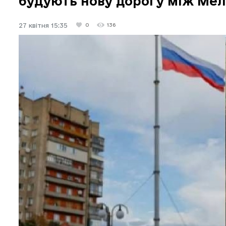
будують нову дорогу між Мел
27 квітня 15:35
0
136