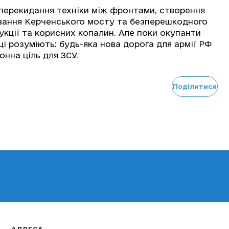
перекидання техніки між фронтами, створення
вання Керченського мосту та безперешкодного
укції та корисних копалин. Але поки окупанти
і розуміють: будь-яка нова дорога для армії РФ
онна ціль для ЗСУ.
Поділитися
АДРЕСА