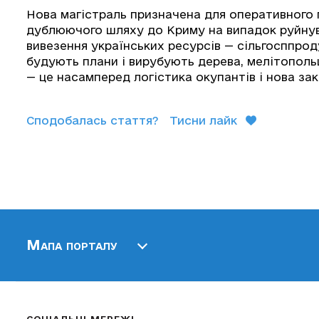
Нова магістраль призначена для оперативного 
дублюючого шляху до Криму на випадок руйну
вивезення українських ресурсів — сільгосппрод
будують плани і вирубують дерева, мелітопольц
— це насамперед логістика окупантів і нова зак
Сподобалась стаття?
Тисни лайк
Мапа порталу
СОЦІАЛЬНІ МЕРЕЖІ