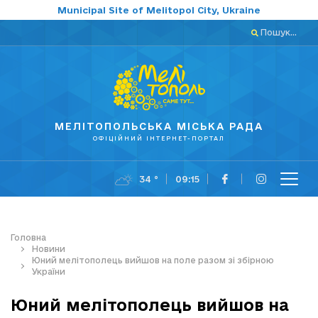
Municipal Site of Melitopol City, Ukraine
Пошук...
МЕЛІТОПОЛЬСЬКА МІСЬКА РАДА
ОФІЦІЙНИЙ ІНТЕРНЕТ-ПОРТАЛ
34 °
09:15
Головна
Новини
Юний мелітополець вийшов на поле разом зі збірною
України
Юний мелітополець вийшов на