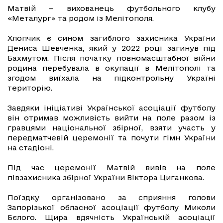
Матвій – вихованець футбольного клубу
«Металург» та родом із Мелітополя.
Хлопчик є сином загиблого захисника України
Дениса Шевченка, який у 2022 році загинув під
Бахмутом. Після початку повномасштабної війни
родина перебувала в окупації в Мелітополі та
згодом виїхала на підконтрольну Україні
територію.
Завдяки ініціативі Української асоціації футболу
він отримав можливість вийти на поле разом із
гравцями національної збірної, взяти участь у
передматчевій церемонії та почути гімн України
на стадіоні.
Під час церемонії Матвій вивів на поле
півзахисника збірної України Віктора Циганкова.
Поїздку організовано за сприяння голови
Запорізької обласної асоціації футболу Миколи
Бєлого. Щира вдячність Українській асоціації