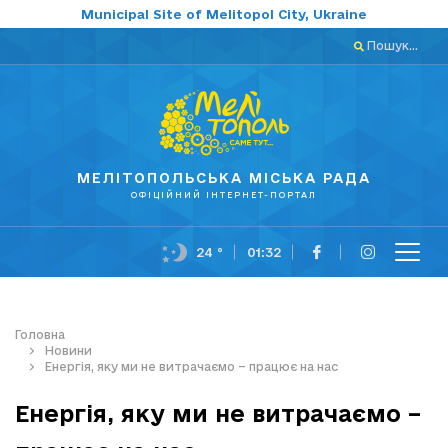
Municipal Site of Melitopol City, Ukraine
Пошук...
МЕЛІТОПОЛЬСЬКА МІСЬКА РАДА
ОФІЦІЙНИЙ ІНТЕРНЕТ-ПОРТАЛ
24 °
01:32
Головна
Новини
Енергія, яку ми не витрачаємо – працює на нас
Енергія, яку ми не витрачаємо –