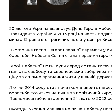
20 лютого Україна вшановує День Героїв Небесн
Президента України у 2015 році на честь подвиг
минає 12 років від трагічних подій у центрі Києв
Цьогорічне гасло - «Герої першої перемоги у би
боротьби. Небесна Сотня стала першими героям
Герої Небесної Сотні були серед сотень тисяч
гідність, свободу та європейський вибір Украї
ціну за спільне прагнення жити у вільній держав
Лютий 2014 року став початком відкритої агресі
боротьба точиться не лише за політичний курс,
Повномасштабне вторгнення 24 лютого 2022 ро
Сьогодні Україна має вже не лише Небесну Сотн