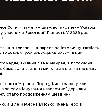
ої Сотні - пам’ятну дату, встановлену Указом
у учасників Революції Гідності. У 2026 році
а.
тві, що триває» - підкреслює історичну тяглість
и сучасної російсько-української війни.
 громадян, які вийшли на Майдан, відстоюючи
ни. Саме вони стали тими, хто заплатив найвищу
і.
ї проти України. Події у Києві засвідчили:
 а за саме існування незалежної держави.
ку стало продовженням цієї війни.
ю, а ціле Небесне Військо. Імена Героїв