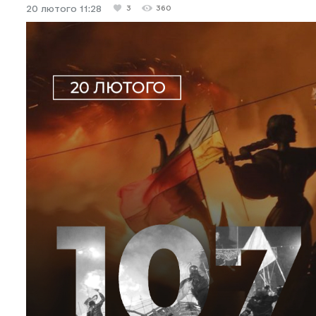
20 лютого 11:28
3
360