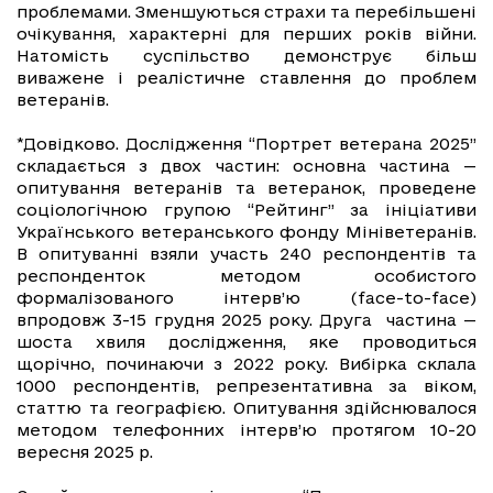
проблемами. Зменшуються страхи та перебільшені
очікування, характерні для перших років війни.
Натомість суспільство демонструє більш
виважене і реалістичне ставлення до проблем
ветеранів.
*Довідково. Дослідження “Портрет ветерана 2025”
складається з двох частин: основна частина —
опитування ветеранів та ветеранок, проведене
соціологічною групою “Рейтинг” за ініціативи
Українського ветеранського фонду Мініветеранів.
В опитуванні взяли участь 240 респондентів та
респонденток методом особистого
формалізованого інтерв’ю (face-to-face)
впродовж 3-15 грудня 2025 року. Друга частина —
шоста хвиля дослідження, яке проводиться
щорічно, починаючи з 2022 року. Вибірка склала
1000 респондентів, репрезентативна за віком,
статтю та географією. Опитування здійснювалося
методом телефонних інтерв’ю протягом 10-20
вересня 2025 р.