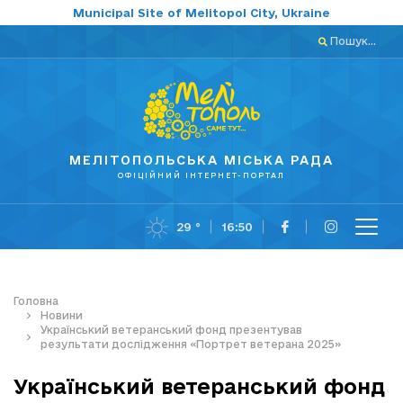
Municipal Site of Melitopol City, Ukraine
Пошук...
МЕЛІТОПОЛЬСЬКА МІСЬКА РАДА
ОФІЦІЙНИЙ ІНТЕРНЕТ-ПОРТАЛ
29 °
16:50
Головна
Новини
Український ветеранський фонд презентував
результати дослідження «Портрет ветерана 2025»
Український ветеранський фонд