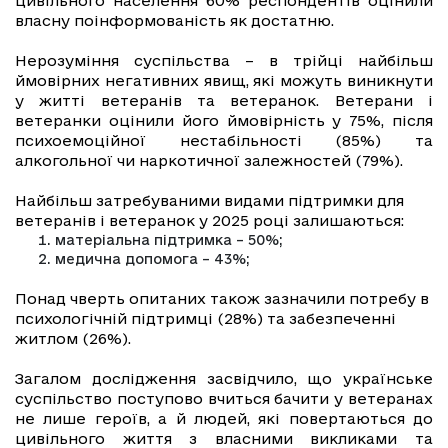
цивільного населення 60% респондентів оцінили
власну поінформованість як достатню.
Нерозуміння суспільства – в трійці найбільш
ймовірних негативних явищ, які можуть виникнути
у житті ветеранів та ветеранок. Ветерани і
ветеранки оцінили його ймовірність у 75%, після
психоемоційної нестабільності (85%) та
алкогольної чи наркотичної залежностей (79%).
Найбільш затребуваними видами підтримки для
ветеранів і ветеранок у 2025 році залишаються:
матеріальна підтримка – 50%;
медична допомога – 43%;
Понад чверть опитаних також зазначили потребу в
психологічній підтримці (28%) та забезпеченні
житлом (26%).
Загалом дослідження засвідчило, що українське
суспільство поступово вчиться бачити у ветеранах
не лише героїв, а й людей, які повертаються до
цивільного життя з власними викликами та