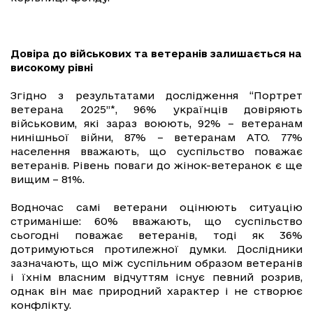
Довіра до військових та ветеранів залишається на
високому рівні
Згідно з результатами дослідження “Портрет
ветерана 2025”*, 96% українців довіряють
військовим, які зараз воюють, 92% – ветеранам
нинішньої війни, 87% – ветеранам АТО. 77%
населення вважають, що суспільство поважає
ветеранів. Рівень поваги до жінок-ветеранок є ще
вищим – 81%.
Водночас самі ветерани оцінюють ситуацію
стриманіше: 60% вважають, що суспільство
сьогодні поважає ветеранів, тоді як 36%
дотримуються протилежної думки. Дослідники
зазначають, що між суспільним образом ветеранів
і їхнім власним відчуттям існує певний розрив,
однак він має природний характер і не створює
конфлікту.