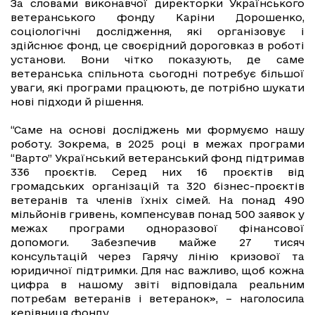
​​За словами виконавчої директорки Українського
ветеранського фонду Каріни Дорошенко,
соціологічні дослідження, які організовує і
здійснює фонд, це своєрідний дороговказ в роботі
установи. Вони чітко показують, де саме
ветеранська спільнота сьогодні потребує більшої
уваги, які програми працюють, де потрібно шукати
нові підходи й рішення.
“Саме на основі досліджень ми формуємо нашу
роботу. Зокрема, в 2025 році в межах програми
“Варто” Український ветеранський фонд підтримав
336 проєктів. Серед них 16 проєктів від
громадських організацій та 320 бізнес-проєктів
ветеранів та членів їхніх сімей. На понад 490
мільйонів гривень, компенсував понад 500 заявок у
межах програми одноразової фінансової
допомоги. Забезпечив майже 27 тисяч
консультацій через Гарячу лінію кризової та
юридичної підтримки. Для нас важливо, щоб кожна
цифра в нашому звіті відповідала реальним
потребам ветеранів і ветеранок», – наголосила
керівниця фонду.