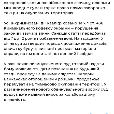
складовою частиною військового злочину, оскільки
міжнародне гуманітарне право прямо забороняє
такі дії на окупованих територіях.
Усі інкриміновані дії кваліфіковано за ч. 1 ст. 438
Кримінального кодексу України — порушення
законів і звичаїв війни. Санкція статті передбачає
від 7 до 12 років позбавлення волі. На засіданні 5
січня суд затвердив порядок дослідження доказів:
спочатку будуть вивчені письмові матеріали
справи, потім допитані потерпілий і свідки.
У разі появи обвинуваченого суд готовий надати
йому можливість дати пояснення на будь-якій
стадії процесу. За даними слідства, Валерій
Банкаускас оголошений у розшук і продовжує
перебувати на тимчасово окупованій території. У
разі винесення нового обвинувального вироку суд
врахує вже наявний вирок за колабораційну
діяльність.