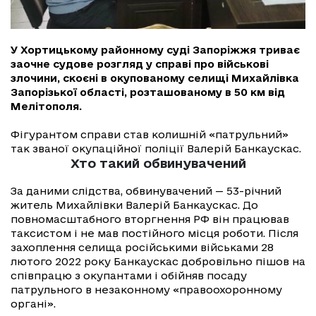
У Хортицькому районному суді Запоріжжя триває
заочне судове розгляд у справі про військові
злочини, скоєні в окупованому селищі Михайлівка
Запорізької області, розташованому в 50 км від
Мелітополя.
Фігурантом справи став колишній «патрульний»
так званої окупаційної поліції Валерій Банкаускас.
Хто такий обвинувачений
За даними слідства, обвинувачений — 53-річний
житель Михайлівки Валерій Банкаускас. До
повномасштабного вторгнення РФ він працював
таксистом і не мав постійного місця роботи. Після
захоплення селища російськими військами 28
лютого 2022 року Банкаускас добровільно пішов на
співпрацю з окупантами і обійняв посаду
патрульного в незаконному «правоохоронному
органі».