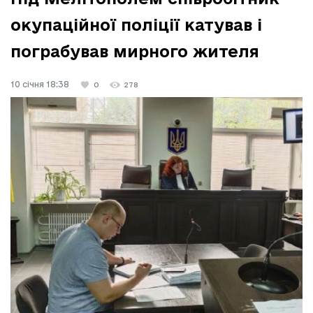
окупаційної поліції катував і
пограбував мирного жителя
10 січня 18:38
0
278