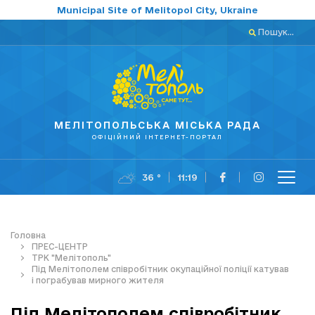
Municipal Site of Melitopol City, Ukraine
Пошук...
МЕЛІТОПОЛЬСЬКА МІСЬКА РАДА
ОФІЦІЙНИЙ ІНТЕРНЕТ-ПОРТАЛ
36 °
11:19
Головна
ПРЕС-ЦЕНТР
ТРК "Мелітополь"
Під Мелітополем співробітник окупаційної поліції катував
і пограбував мирного жителя
Під Мелітополем співробітник