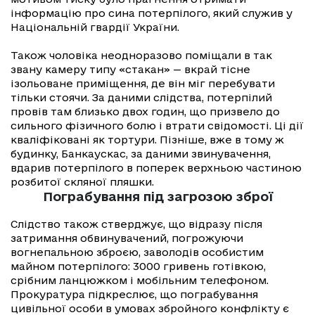
інформацію про сина потерпілого, який служив у
Національній гвардії України.
Також чоловіка неодноразово поміщали в так
звану камеру типу «стакан» — вкрай тісне
ізольоване приміщення, де він міг перебувати
тільки стоячи. За даними слідства, потерпілий
провів там близько двох годин, що призвело до
сильного фізичного болю і втрати свідомості. Ці дії
кваліфіковані як тортури. Пізніше, вже в тому ж
будинку, Банкаускас, за даними звинувачення,
вдарив потерпілого в поперек верхньою частиною
розбитої скляної пляшки.
Пограбування під загрозою зброї
Слідство також стверджує, що відразу після
затримання обвинувачений, погрожуючи
вогнепальною зброєю, заволодів особистим
майном потерпілого: 3000 гривень готівкою,
срібним ланцюжком і мобільним телефоном.
Прокуратура підкреслює, що пограбування
цивільної особи в умовах збройного конфлікту є