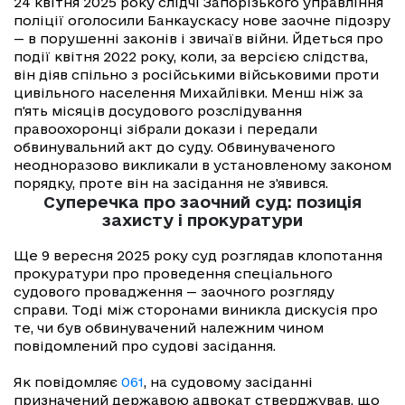
24 квітня 2025 року слідчі Запорізького управління
поліції оголосили Банкаускасу нове заочне підозру
— в порушенні законів і звичаїв війни. Йдеться про
події квітня 2022 року, коли, за версією слідства,
він діяв спільно з російськими військовими проти
цивільного населення Михайлівки. Менш ніж за
п'ять місяців досудового розслідування
правоохоронці зібрали докази і передали
обвинувальний акт до суду. Обвинуваченого
неодноразово викликали в установленому законом
порядку, проте він на засідання не з'явився.
Суперечка про заочний суд: позиція
захисту і прокуратури
Ще 9 вересня 2025 року суд розглядав клопотання
прокуратури про проведення спеціального
судового провадження — заочного розгляду
справи. Тоді між сторонами виникла дискусія про
те, чи був обвинувачений належним чином
повідомлений про судові засідання.
Як повідомляє
061
, на судовому засіданні
призначений державою адвокат стверджував, що