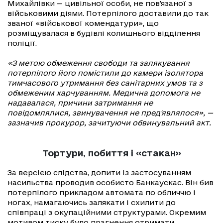
Михайлівки — цивільної особи, не пов'язаної з
військовими діями. Потерпілого доставили до так
званої «військової комендатури», що
розміщувалася в будівлі колишнього відділення
поліції.
«З метою обмеження свободи та залякування
потерпілого його помістили до камери ізолятора
тимчасового утримання без санітарних умов та з
обмеженим харчуванням. Медична допомога не
надавалася, причини затримання не
повідомлялися, звинувачення не пред'являлося», —
зазначив прокурор, зачитуючи обвинувальний акт.
Тортури, побиття і «стакан»
За версією слідства, допити із застосуванням
насильства проводив особисто Банкаускас. Він бив
потерпілого прикладом автомата по обличчю і
ногах, намагаючись залякати і схилити до
співпраці з окупаційними структурами. Окремим
мотивом тиску було прагнення отримати