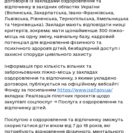
договорів із закладами оздоровлення та
відпочинку в західних областях України
(Волинська, Закарпатська, Івано-Франківська,
Львівська, Рівненська, Тернопільська, Хмельницька
та Чернівецька). Заклади мають відповідати низці
критеріїв, зокрема: мати щонайменше 300 ліжко-
місць на одну зміну, навчальну базу, кадровий
потенціал для відновлення фізичного та
психічного здоров’я дітей, безбар’єрний доступ і
захисні споруди цивільного захисту.
Інформація про кількість вільних та
заброньованих ліжко-місць у закладах
оздоровлення та відпочинку, з якими укладено
договори, публікується на офіційному вебсайті
Фонду за посиланням
https://www.ispf.gov.ua/
вкладка: Реалізація пілотних проєктів щодо
закупівлі соцпослуг → Послуга з оздоровлення та
відпочинку дітей.
Послугою з оздоровлення та відпочинку зможуть
скористатися діти віком від 7 до 18 років, які
потребують відновлення фізичного, ментального