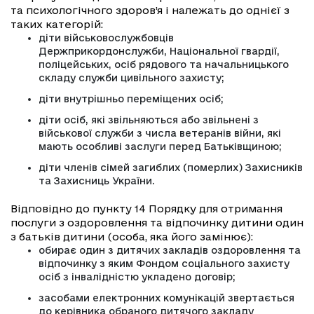
та психологічного здоров’я і належать до однієї з
таких категорій:
діти військовослужбовців
Держприкордонслужби, Національної гвардії,
поліцейських, осіб рядового та начальницького
складу служби цивільного захисту;
діти внутрішньо переміщених осіб;
діти осіб, які звільняються або звільнені з
військової служби з числа ветеранів війни, які
мають особливі заслуги перед Батьківщиною;
діти членів сімей загиблих (померлих) Захисників
та Захисниць України.
Відповідно до пункту 14 Порядку для отримання
послуги з оздоровлення та відпочинку дитини один
з батьків дитини (особа, яка його замінює):
обирає один з дитячих закладів оздоровлення та
відпочинку з яким Фондом соціального захисту
осіб з інвалідністю укладено договір;
засобами електронних комунікацій звертається
до керівника обраного дитячого закладу