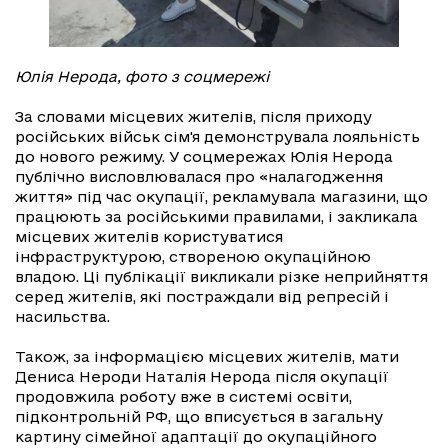
Юлія Нерода, фото з соцмережі
За словами місцевих жителів, після приходу
російських військ сім'я демонструвала лояльність
до нового режиму. У соцмережах Юлія Нерода
публічно висловлювалася про «налагодження
життя» під час окупації, рекламувала магазини, що
працюють за російськими правилами, і закликала
місцевих жителів користуватися
інфраструктурою, створеною окупаційною
владою. Ці публікації викликали різке неприйняття
серед жителів, які постраждали від репресій і
насильства.
Також, за інформацією місцевих жителів, мати
Дениса Нероди Наталія Нерода після окупації
продовжила роботу вже в системі освіти,
підконтрольній РФ, що вписується в загальну
картину сімейної адаптації до окупаційного