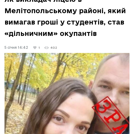
Мелітопольському районі, який
вимагав гроші у студентів, став
«дільничним» окупантів
5 січня 14:42
1
402