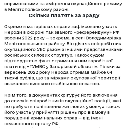
спрямованими на зміцнення окупаційного режиму
в Мелітопольському районі.
Скільки платять за зраду
Окремо в матеріалах справи зафіксовано участь
Нероди в охороні так званого «референдуму» РФ
восени 2022 року — зокрема, в селі Володимирівка
Мелітопольського району. Він діяв як співробітник
окупаційного УВС разом з іншими представниками
російських силових структур. Також судом
підтверджено факт отримання ним заробітної
плати від «ГУМВС у Запорізькій області». Тільки за
вересень 2022 року Нерода отримав майже 64
тисячі рублів, що за мірками окупованої території
вважалося високою стабільною оплатою.
Крім того, в документах фігурує його включення
до списків співробітників окупаційної поліції, «які
потребують поліпшення житлових умов», а також
його участь у прийнятті рішень про відмову в
порушенні кримінальних справ — від імені
незаконного органу РФ.