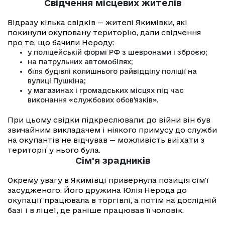
Свідчення місцевих жителів
Відразу кілька свідків — жителі Якимівки, які
покинули окуповану територію, дали свідчення
про те, що бачили Нероду:
у поліцейській формі РФ з шевронами і зброєю;
на патрульних автомобілях;
біля будівлі колишнього райвідділу поліції на
вулиці Пушкіна;
у магазинах і громадських місцях під час
виконання «службових обов'язків».
При цьому свідки підкреслювали: до війни він був
звичайним викладачем і ніякого примусу до служби
на окупантів не відчував — можливість виїхати з
території у нього була.
Сім'я зрадників
Окрему увагу в Якимівці привернула позиція сім'ї
засудженого. Його дружина Юлія Нерода до
окупації працювала в торгівлі, а потім на дослідній
базі і в ліцеї, де раніше працював її чоловік.