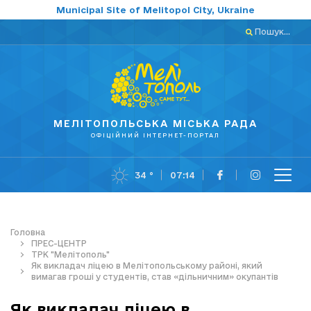
Municipal Site of Melitopol City, Ukraine
Пошук...
МЕЛІТОПОЛЬСЬКА МІСЬКА РАДА
ОФІЦІЙНИЙ ІНТЕРНЕТ-ПОРТАЛ
34 °
07:14
Головна
ПРЕС-ЦЕНТР
ТРК "Мелітополь"
Як викладач ліцею в Мелітопольському районі, який
вимагав гроші у студентів, став «дільничним» окупантів
Як викладач ліцею в