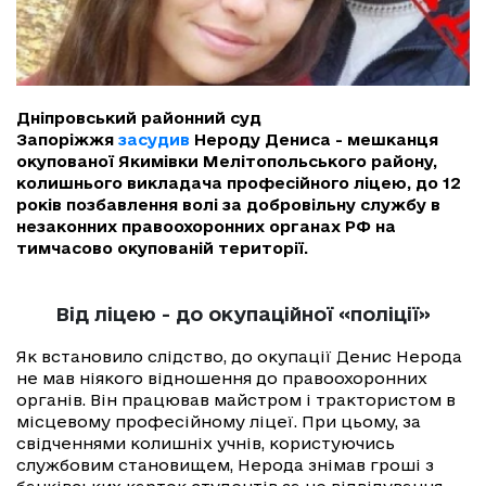
Дніпровський районний суд
Запоріжжя
засудив
Нероду Дениса - мешканця
окупованої Якимівки Мелітопольського району,
колишнього викладача професійного ліцею, до 12
років позбавлення волі за добровільну службу в
незаконних правоохоронних органах РФ на
тимчасово окупованій території.
Від ліцею - до окупаційної «поліції»
Як встановило слідство, до окупації Денис Нерода
не мав ніякого відношення до правоохоронних
органів. Він працював майстром і трактористом в
місцевому професійному ліцеї. При цьому, за
свідченнями колишніх учнів, користуючись
службовим становищем, Нерода знімав гроші з