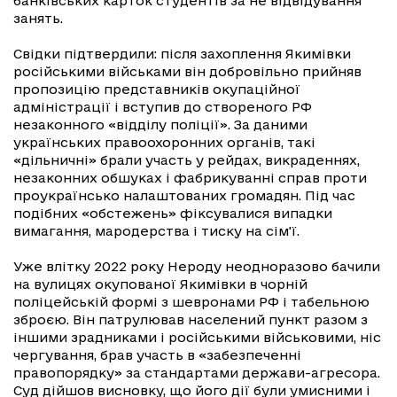
банківських карток студентів за не відвідування
занять.
Свідки підтвердили: після захоплення Якимівки
російськими військами він добровільно прийняв
пропозицію представників окупаційної
адміністрації і вступив до створеного РФ
незаконного «відділу поліції». За даними
українських правоохоронних органів, такі
«дільничні» брали участь у рейдах, викраденнях,
незаконних обшуках і фабрикуванні справ проти
проукраїнсько налаштованих громадян. Під час
подібних «обстежень» фіксувалися випадки
вимагання, мародерства і тиску на сім'ї.
Уже влітку 2022 року Нероду неодноразово бачили
на вулицях окупованої Якимівки в чорній
поліцейській формі з шевронами РФ і табельною
зброєю. Він патрулював населений пункт разом з
іншими зрадниками і російськими військовими, ніс
чергування, брав участь в «забезпеченні
правопорядку» за стандартами держави-агресора.
Суд дійшов висновку, що його дії були умисними і