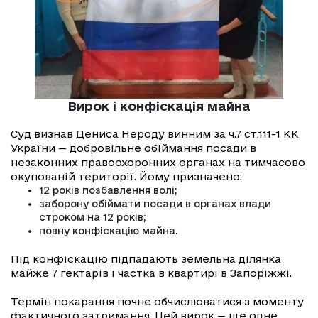
Вирок і конфіскація майна
Суд визнав Дениса Нероду винним за ч.7 ст.111-1 КК
України — добровільне обіймання посади в
незаконних правоохоронних органах на тимчасово
окупованій території. Йому призначено:
12 років позбавлення волі;
заборону обіймати посади в органах влади
строком на 12 років;
повну конфіскацію майна.
Під конфіскацію підпадають земельна ділянка
майже 7 гектарів і частка в квартирі в Запоріжжі.
Термін покарання почне обчислюватися з моменту
фактичного затримання. Цей вирок — ще одне