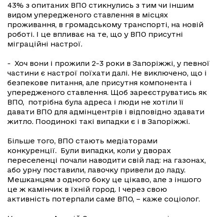
43% з опитаних ВПО стикнулись з тим чи іншим
видом упередженого ставлення в місцях
проживання, в громадському транспорті, на новій
роботі. І це впливає на те, що у ВПО присутні
міграційні настрої.
- Хоч вони і прожили 2-3 роки в Запоріжжі, у певної
частини є настрої поїхати далі. Не виключено, що і
безпекове питання, але присутня компонента і
упередженого ставлення. Щоб зареєструватись як
ВПО, потрібна була адреса і люди не хотіли її
давати ВПО для адмінцентрів і відповідно здавати
житло. Поодинокі такі випадки є і в Запоріжжі.
Більше того, ВПО стають медіаторами
конкуренції. Були випадки, коли у дворах
переселенці почали наводити свій лад: на газонах,
або урну поставили, лавочку привели до ладу.
Мешканцям з одного боку це цікаво, але з іншого
це ж камінчик в їхній город. І через свою
активність потерпали саме ВПО, – каже соціолог.