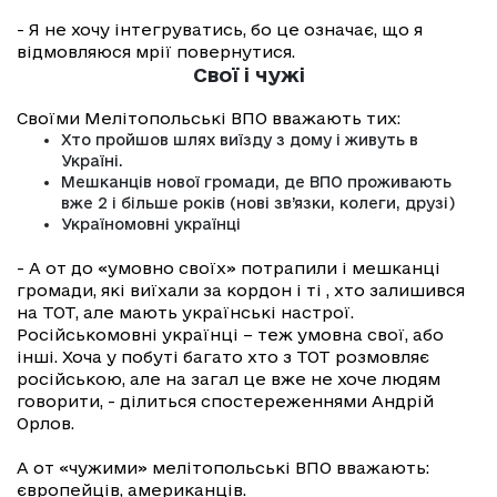
- Я не хочу інтегруватись, бо це означає, що я
відмовляюся мрії повернутися.
Свої і чужі
Своїми Мелітопольські ВПО вважають тих:
Хто пройшов шлях виїзду з дому і живуть в
Україні.
Мешканців нової громади, де ВПО проживають
вже 2 і більше років (нові зв’язки, колеги, друзі)
Україномовні українці
- А от до «умовно своїх» потрапили і мешканці
громади, які виїхали за кордон і ті , хто залишився
на ТОТ, але мають українські настрої.
Російськомовні українці – теж умовна свої, або
інші. Хоча у побуті багато хто з ТОТ розмовляє
російською, але на загал це вже не хоче людям
говорити, - ділиться спостереженнями Андрій
Орлов.
А от «чужими» мелітопольські ВПО вважають:
європейців, американців.