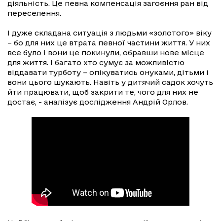
діяльність. Це певна компенсація загоєння ран від
переселення.
І дуже складана ситуація з людьми «золотого» віку
– бо для них це втрата певної частини життя. У них
все було і вони це покинули, обравши нове місце
для життя. І багато хто сумує за можливістю
віддавати турботу – опікуватись онуками, дітьми і
вони цього шукають. Навіть у дитячий садок хочуть
йти працювати, щоб закрити те, чого для них не
достає, - аналізує дослідження Андрій Орлов.