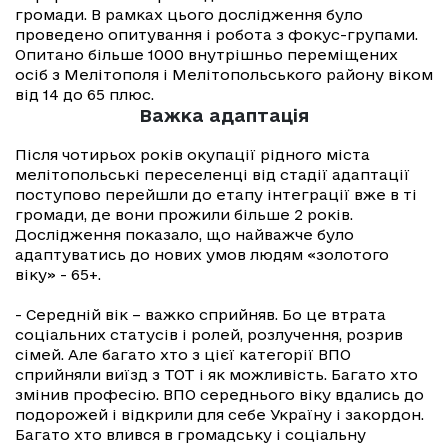
громади. В рамках цього дослідження було
проведено опитування і робота з фокус-групами.
Опитано більше 1000 внутрішньо переміщених
осіб з Мелітополя і Мелітопольського району віком
від 14 до 65 плюс.
Важка адаптація
Після чотирьох років окупації рідного міста
мелітопольські переселенці від стадії адаптації
поступово перейшли до етапу інтеграції вже в ті
громади, де вони прожили більше 2 років.
Дослідження показало, що найважче було
адаптуватись до нових умов людям «золотого
віку» - 65+.
- Середній вік – важко сприйняв. Бо це втрата
соціальних статусів і ролей, розлучення, розрив
сімей. Але багато хто з цієї категорії ВПО
сприйняли виїзд з ТОТ і як можливість. Багато хто
змінив професію. ВПО середнього віку вдались до
подорожей і відкрили для себе Україну і закордон.
Багато хто влився в громадську і соціальну