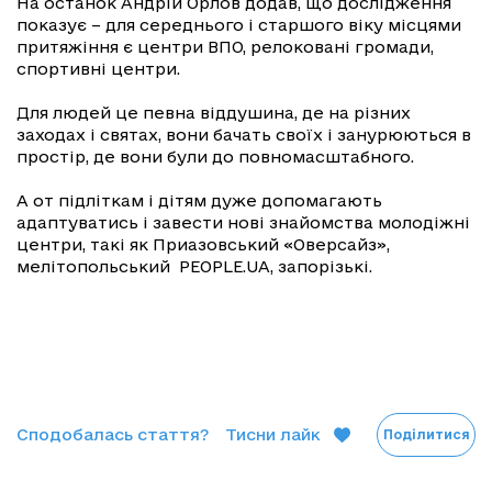
На останок Андрій Орлов додав, що дослідження
показує – для середнього і старшого віку місцями
притяжіння є центри ВПО, релоковані громади,
спортивні центри.
Для людей це певна віддушина, де на різних
заходах і святах, вони бачать своїх і занурюються в
простір, де вони були до повномасштабного.
А от підліткам і дітям дуже допомагають
адаптуватись і завести нові знайомства молодіжні
центри, такі як Приазовський «Оверсайз»,
мелітопольський PEOPLE.UA, запорізькі.
Сподобалась стаття?
Тисни лайк
Поділитися