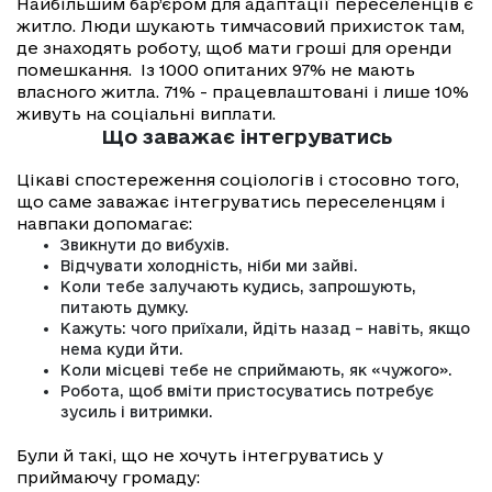
Найбільшим бар’єром для адаптації переселенців є
житло. Люди шукають тимчасовий прихисток там,
де знаходять роботу, щоб мати гроші для оренди
помешкання. Із 1000 опитаних 97% не мають
власного житла. 71% - працевлаштовані і лише 10%
живуть на соціальні виплати.
Що заважає інтегруватись
Цікаві спостереження соціологів і стосовно того,
що саме заважає інтегруватись переселенцям і
навпаки допомагає:
Звикнути до вибухів.
Відчувати холодність, ніби ми зайві.
Коли тебе залучають кудись, запрошують,
питають думку.
Кажуть: чого приїхали, йдіть назад – навіть, якщо
нема куди йти.
Коли місцеві тебе не сприймають, як «чужого».
Робота, щоб вміти пристосуватись потребує
зусиль і витримки.
Були й такі, що не хочуть інтегруватись у
приймаючу громаду: