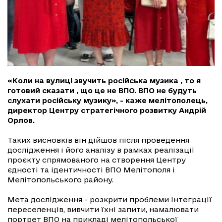
«Коли на вулиці звучить російська музика , то я
готовий сказати , що це не ВПО. ВПО не будуть
слухати російську музику», - каже мелітополець,
директор Центру стратегічного розвитку Андрій
Орлов.
Таких висновків він дійшов після проведення
дослідження і його аналізу в рамках реалізації
проєкту спрямованого на створення Центру
єдності та ідентичності ВПО Мелітополя і
Мелітопольського району.
Мета дослідження - розкрити проблеми інтеграції
переселенців, вивчити їхні запити, намалювати
портрет ВПО на прикладі мелітопольської