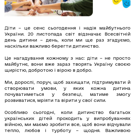
Діти – це сенс сьогодення і надія майбутнього
України. 20 листопада світ відзначає Всесвітній
день дитини – день, коли ми ще раз згадуємо,
наскільки важливо берегти дитинство.
Це нагадування кожному з нас: діти – не просто
майбутнє, вони вже зараз творять Україну своєю
щирістю, добротою і вірою в добро.
Ми, дорослі, поруч, щоб захищати, підтримувати й
створювати умови, у яких кожна дитина
почуватиметься у безпеці, матиме змогу
розвиватися, мріяти та вірити у свої сили.
Особливо сьогодні, коли дитинство багатьох
українських дітей проходить у випробуваннях
війною, ми маємо зробити все, щоб вони відчували
тепло, любов і турботу – щодня. Важливою