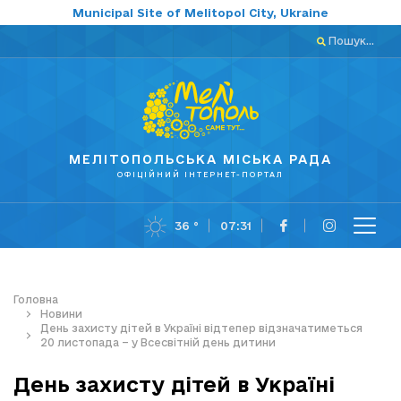
Municipal Site of Melitopol City, Ukraine
Пошук...
МЕЛІТОПОЛЬСЬКА МІСЬКА РАДА
ОФІЦІЙНИЙ ІНТЕРНЕТ-ПОРТАЛ
36 °
07:31
Головна
Новини
День захисту дітей в Україні відтепер відзначатиметься
20 листопада – у Всесвітній день дитини
День захисту дітей в Україні