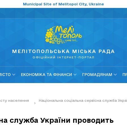
Municipal Site of Melitopol City, Ukraine
МЕЛІТОПОЛЬСЬКА МІСЬКА РАДА
ОФІЦІЙНИЙ ІНТЕРНЕТ-ПОРТАЛ
МІСТО
ЕКОНОМІКА ТА ФІНАНСИ
ГРОМАДЯНАМ
П
хисту населення
Національна соціальна сервісна служба Укр
сна служба України проводить