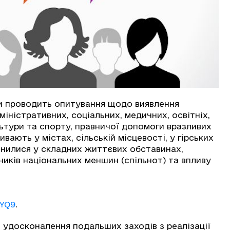
ни проводить опитування щодо виявлення
іністративних, соціальних, медичних, освітніх,
льтури та спорту, правничої допомоги вразливих
живають у містах, сільській місцевості, у гірських
инилися у складних життєвих обставинах,
иків національних меншин (спільнот) та впливу
XYQ9
.
 удосконалення подальших заходів з реалізації