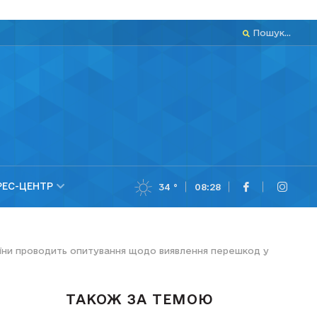
Пошук...
РЕС-ЦЕНТР
34 °
08:28
аїни проводить опитування щодо виявлення перешкод у
ТАКОЖ ЗА ТЕМОЮ