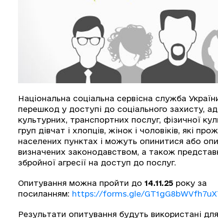
Національна соціальна сервісна служба Украї
перешкод у доступі до соціального захисту, адм
культурних, транспортних послуг, фізичної ку
груп дівчат і хлопців, жінок і чоловіків, які про
населених пунктах і можуть опинитися або оп
визначених законодавством, а також представн
збройної агресії на доступ до послуг.
Опитування можна пройти до
14.11.25
року за
посиланням:
https://forms.gle/GT1gG8bWVfh7u
Результати опитування будуть використані для