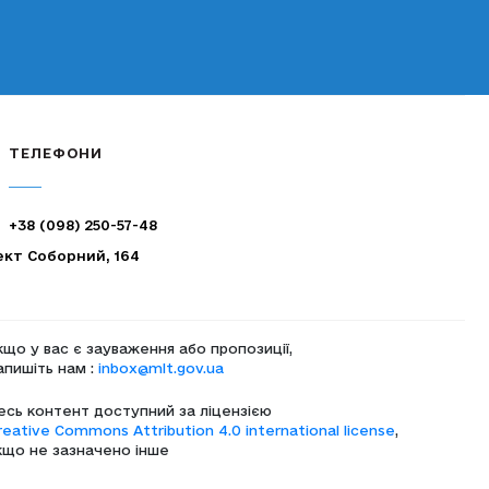
ТЕЛЕФОНИ
+38 (098) 250-57-48
ект Соборний, 164
кщо у вас є зауваження або пропозиції,
апишіть нам :
inbox@mlt.gov.ua
есь контент доступний за ліцензією
reative Commons Attribution 4.0 international license
,
кщо не зазначено інше