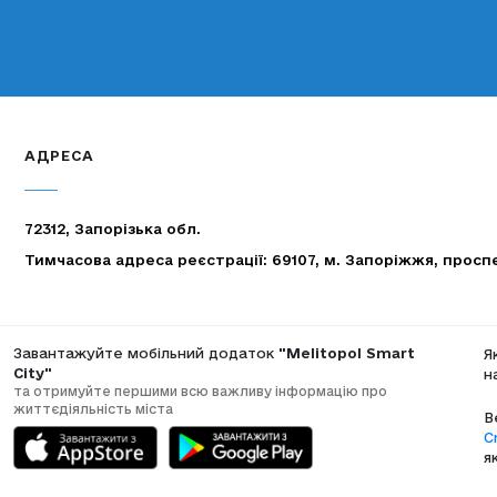
АДРЕСА
72312, Запорізька обл.
Тимчасова адреса реєстрації: 69107, м. Запоріжжя, просп
Завантажуйте мобільний додаток
"Melitopol Smart
Я
City"
н
та отримуйте першими всю важливу інформацію про
життєдіяльність міста
В
C
я