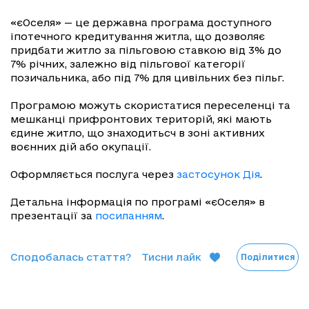
«єОселя» — це державна програма доступного
іпотечного кредитування житла, що дозволяє
придбати житло за пільговою ставкою від 3% до
7% річних, залежно від пільгової категорії
позичальника, або під 7% для цивільних без пільг.
Програмою можуть скористатися переселенці та
мешканці прифронтових територій, які мають
єдине житло, що знаходитьсч в зоні активних
воєнних дій або окупації.
Оформляється послуга через
застосунок Дія
.
Детальна інформація по програмі «єОселя» в
презентації за
посиланням
.
Сподобалась стаття?
Тисни лайк
Поділитися