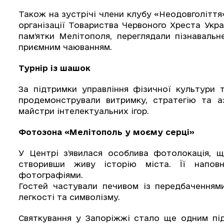
Також на зустрічі члени клубу «Неодовголіття»
організації Товариства Червоного Хреста Украї
пам’ятки Мелітополя, переглядали пізнавальн
приємним чаюванням.
Турнір із шашок
За підтримки управління фізичної культури 
продемонстрували витримку, стратегію та аз
майстри інтелектуальних ігор.
Фотозона «Мелітополь у моєму серці»
У Центрі з’явилася особлива фотолокація, щ
створивши живу історію міста. Її наповн
фотографіями.
Гостей частували печивом із передбаченнями
легкості та символізму.
Святкування у Запоріжжі стало ще одним пі