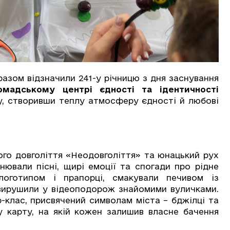
разом відзначили 241-у річницю з дня заснування
омадському центрі єдності та ідентичності
ку, створивши теплу атмосферу єдності й любові
го довголіття «Неодовголіття» та юнацький рух
ювали пісні, щирі емоції та спогади про рідне
логотипом і прапорці, смакували печивом із
 вирушили у відеоподорож знайомими вуличками.
р-клас, присвячений символам міста – бджілці та
у карту, на якій кожен залишив власне бачення