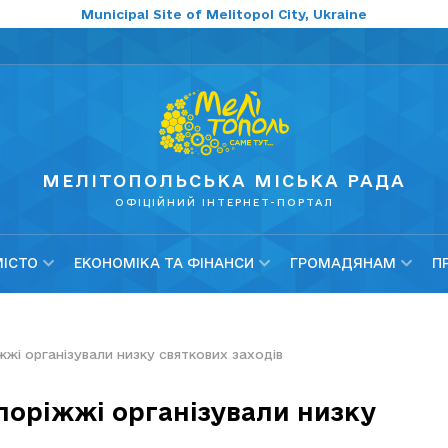
Municipal Site of Melitopol City, Ukraine
МЕЛІТОПОЛЬСЬКА МІСЬКА РАДА
ОФІЦІЙНИЙ ІНТЕРНЕТ-ПОРТАЛ
МІСТО
ЕКОНОМІКА ТА ФІНАНСИ
ГРОМАДЯНАМ
П
жі організували низку святкових заходів
поріжжі організували низку