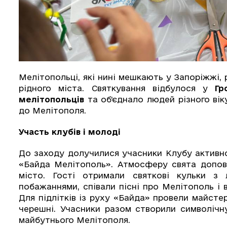
Мелітопольці, які нині мешкають у Запоріжжі, 
рідного міста. Святкування відбулося у
Гр
мелітопольців
та об’єднало людей різного ві
до Мелітополя.
Участь клубів і молоді
До заходу долучилися учасники Клубу активно
«Байда Мелітополь». Атмосферу свята доповн
місто. Гості отримали святкові кульки з 
побажаннями, співали пісні про Мелітополь і
Для підлітків із руху «Байда» провели майсте
черешні. Учасники разом створили символічн
майбутнього Мелітополя.