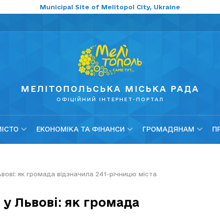
Municipal Site of Melitopol City, Ukraine
МЕЛІТОПОЛЬСЬКА МІСЬКА РАДА
ОФІЦІЙНИЙ ІНТЕРНЕТ-ПОРТАЛ
МІСТО
ЕКОНОМІКА ТА ФІНАНСИ
ГРОМАДЯНАМ
П
ові: як громада відзначила 241-річницю міста
у Львові: як громада