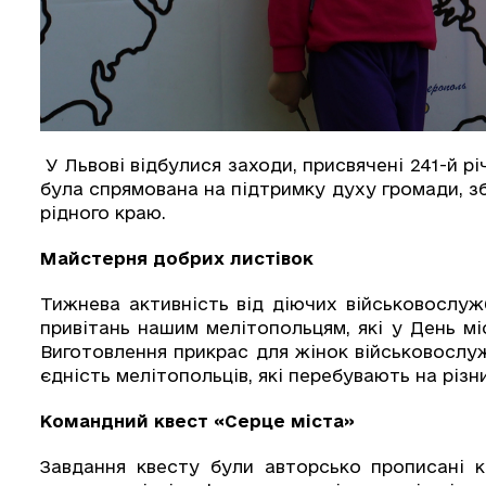
У Львові відбулися заходи, присвячені 241-й р
була спрямована на підтримку духу громади, з
рідного краю.
Майстерня добрих листівок
Тижнева активність від діючих військовослуж
привітань нашим мелітопольцям, які у День мі
Виготовлення прикрас для жінок військовослужб
єдність мелітопольців, які перебувають на різн
Командний квест «Серце міста»
Завдання квесту були авторсько прописані