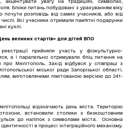
, акцентувати увагу на традиціях, символах,
оля. Блоки питань побудовані з урахуванням віку
о почути розповідь від самих учасників, або від
 числі. Всі учасники отримали пам’ятні подарунки
ні кухлі.
ень великих стартів» для дітей ВПО
ї реєстрації прийняли участь у фізкультурно-
ся, а і паралельно отримували бліц питання на
 про Мелітополь. Захід відбувся у співпраці з
ітопольської міської ради Запорізької області.
лям, виготовленими лімітованою версією до 241-
 мелітопольці відзначають день міста. Територію
отозони, встановили столики з безкоштовним
 кульок до наліпок з символами міста. Основна
ідентичності в процесі інтеграційного механізму.