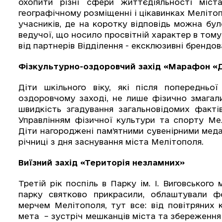
охопити різні сфери життєдіяльності міста
географічному розміщенні і цікавинках Мелітоп
учасників, де на коротку відповідь можна бул
ведучої, що носило просвітній характер в тому
від партнерів Відділення - ексклюзивні брендова
Фізкультурно-оздоровчий захід «Марафон «Д
Діти шкільного віку, які після попередньо
оздоровчому заході, не лише фізично змагали
швидкість згадування загальновідомих фактів
Управлінням фізичної культури та спорту Мел
Діти нагороджені пам’ятними сувенірними меда
річниці з дня заснування міста Мелітополя.
Виїзний захід «Територія незламних»
Третій рік поспіль в Парку ім. І. Виговського
парку святково прикрасили, облаштували ф
мерчем Мелітополя, тут все: від повітряних
мета – зустріч мешканців міста та збереження 