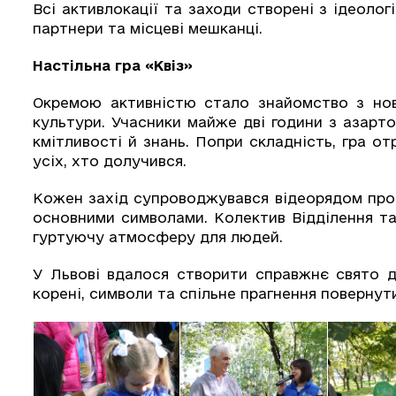
Всі активлокації та заходи створені з ідеолог
партнери та місцеві мешканці.
Настільна гра «Квіз»
Окремою активністю стало знайомство з нов
культури. Учасники майже дві години з азарто
кмітливості й знань. Попри складність, гра о
усіх, хто долучився.
Кожен захід супроводжувався відеорядом про 
основними символами. Колектив Відділення та
гуртуючу атмосферу для людей.
У Львові вдалося створити справжнє свято дл
корені, символи та спільне прагнення повернут