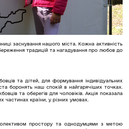
ічниці заснування нашого міста. Кожна активність
береження традицій та нагадування про любов до
бовців та дітей, для формування індивідуальних
ста боронять наш спокій в найгарячіших точках.
овців та оберегів для чоловіків. Акція показала
их частинах країни, у різних умовах.
 колективом простору та однодумцями з метою