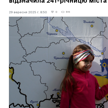
відзначила 241-річницю міста
29 вересня 2025 г. 8:50
0
519