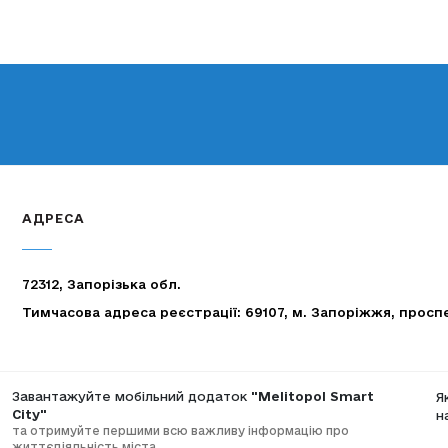
АДРЕСА
72312, Запорізька обл.
Тимчасова адреса реєстрації: 69107, м. Запоріжжя, просп
Завантажуйте мобільний додаток
"Melitopol Smart
Я
City"
н
та отримуйте першими всю важливу інформацію про
життєдіяльність міста