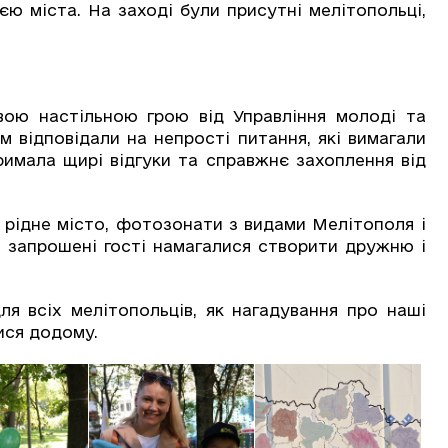
ією міста. На заході були присутні мелітопольці,
ою настільною грою від Управління молоді та
м відповідали на непрості питання, які вимагали
тримала щирі відгуки та справжнє захоплення від
рідне місто, фотозонати з видами Мелітополя і
 запрошені гості намагалися створити дружню і
я всіх мелітопольців, як нагадування про наші
ися додому.