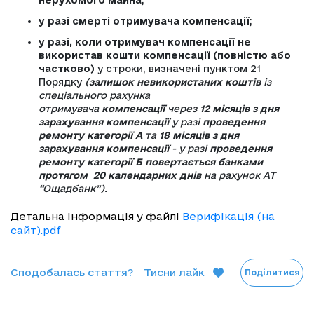
нерухомого майна
;
у разі смерті отримувача компенсації
;
у разі, коли отримувач компенсації не
використав кошти компенсації (повністю або
частково)
у строки, визначені пунктом 21
Порядку
(
залишок невикористаних коштів
із
спеціального рахунка
отримувача
компенсації
через
12 місяців з дня
зарахування компенсації
у разі
проведення
ремонту категорії А
та
18 місяців з дня
зарахування компенсації
- у разі
проведення
ремонту категорії Б
повертається банками
протягом 20 календарних днів
на рахунок АТ
“Ощадбанк”).
Детальна інформація у файлі
Верифікація (на
сайт).pdf
Сподобалась стаття?
Тисни лайк
Поділитися