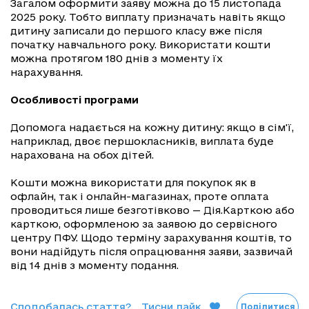
Загалом оформити заяву можна до 15 листопада
2025 року. Тобто виплату призначать навіть якщо
дитину записали до першого класу вже після
початку навчального року. Використати кошти
можна протягом 180 днів з моменту їх
нарахування.
Особливості програми
Допомога надається на кожну дитину: якщо в сім'ї,
наприклад, двоє першокласників, виплата буде
нарахована на обох дітей.
Кошти можна використати для покупок як в
офлайн, так і онлайн-магазинах, проте оплата
проводиться лише безготівково — Дія.Карткою або
карткою, оформленою за заявою до сервісного
центру ПФУ. Щодо терміну зарахування коштів, то
вони надійдуть після опрацювання заяви, зазвичай
від 14 днів з моменту подання.
Сподобалась стаття?
Тисни лайк
Поділитися