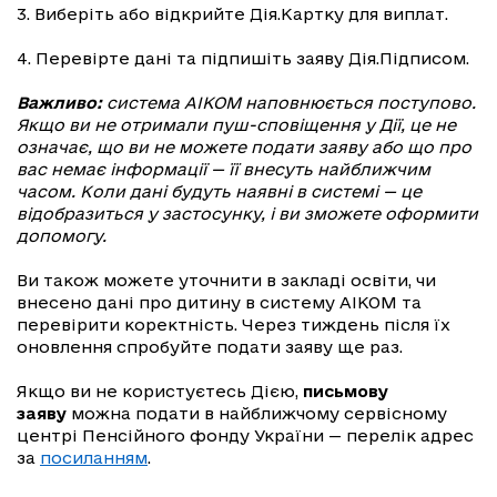
3. Виберіть або відкрийте Дія.Картку для виплат.
4. Перевірте дані та підпишіть заяву Дія.Підписом.
Важливо:
система АІКОМ наповнюється поступово.
Якщо ви не отримали пуш-сповіщення у Дії, це не
означає, що ви не можете подати заяву або що про
вас немає інформації — її внесуть найближчим
часом. Коли дані будуть наявні в системі — це
відобразиться у застосунку, і ви зможете оформити
допомогу.
Ви також можете уточнити в закладі освіти, чи
внесено дані про дитину в систему АІКОМ та
перевірити коректність. Через тиждень після їх
оновлення спробуйте подати заяву ще раз.
Якщо ви не користуєтесь Дією,
письмову
заяву
можна подати в найближчому сервісному
центрі Пенсійного фонду України — перелік адрес
за
посиланням
.