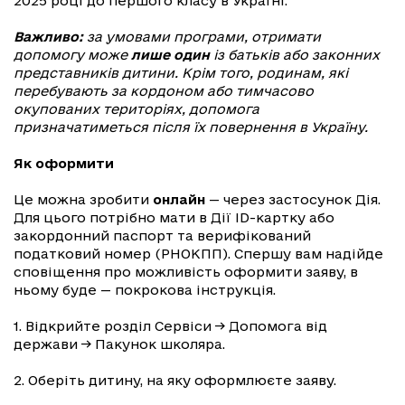
2025 році до першого класу в Україні.
Важливо:
за умовами програми, отримати
допомогу може
лише один
із батьків або законних
представників дитини. Крім того, родинам, які
перебувають за кордоном або тимчасово
окупованих територіях, допомога
призначатиметься після їх повернення в Україну.
Як оформити
Це можна зробити
онлайн
— через застосунок Дія.
Для цього потрібно мати в Дії ID-картку або
закордонний паспорт та верифікований
податковий номер (РНОКПП). Спершу вам надійде
сповіщення про можливість оформити заяву, в
ньому буде — покрокова інструкція.
1. Відкрийте розділ Сервіси → Допомога від
держави → Пакунок школяра.
2. Оберіть дитину, на яку оформлюєте заяву.