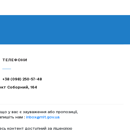
ТЕЛЕФОНИ
+38 (098) 250-57-48
ект Соборний, 164
кщо у вас є зауваження або пропозиції,
апишіть нам :
inbox@mlt.gov.ua
есь контент доступний за ліцензією