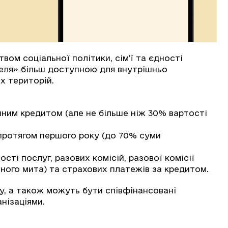
вом соціальної політики, сім’ї та єдності
селя» більш доступною для внутрішньо
х територій.
чним кредитом (але не більше ніж 30% вартості
протягом першого року (до 70% суми
сті послуг, разових комісій, разової комісії
вного мита) та страхових платежів за кредитом.
, а також можуть бути співфінансовані
нізаціями.