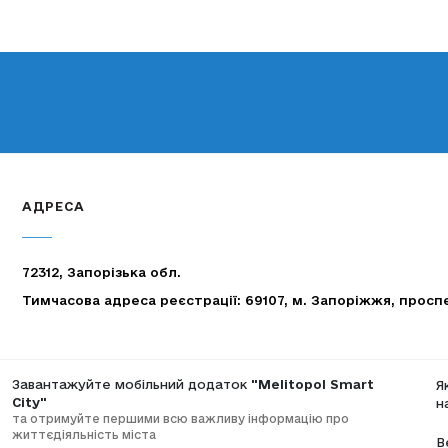
АДРЕСА
72312, Запорізька обл.
Тимчасова адреса реєстрації: 69107, м. Запоріжжя, просп
Завантажуйте мобільний додаток
"Melitopol Smart
Я
City"
н
та отримуйте першими всю важливу інформацію про
життєдіяльність міста
В