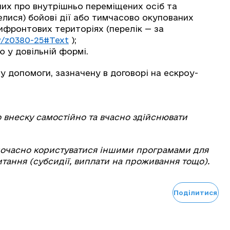
даних про внутрішньо переміщених осіб та
велися) бойові дії або тимчасово окупованих
фронтових територіях (перелік — за
w/z0380-25#Text
);
ю у довільній формі.
у допомоги, зазначену в договорі на ескроу-
 внеску самостійно та вчасно здійснювати
ночасно користуватися іншими програмами для
ання (субсидії, виплати на проживання тощо).
Поділитися