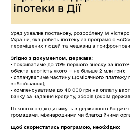
Уряд ухвалив постанову, розроблену Міністерст
України, яка робить іпотеку за програмою «єО
переміщених людей та мешканців прифронтови
З
гідно з документом, держава:
▪️ покриватиме до 70% першого внеску за іпоте
об'єкта, вартість якого — не більше 2 млн грн);
▪️ сплачуватиме частину щомісячного платежу 
зобов’язання);
▪️ компенсуватиме до 40 000 грн на оплату варто
банку за надання кредиту, зборів (окрім держа
Ці кошти надходитимуть з державного бюджету
громадами, міжнародними чи благодійними орга
Щоб скористатись програмою, необхідно: