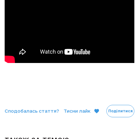
Сподобалась стаття?
Тисни лайк
Поділитися