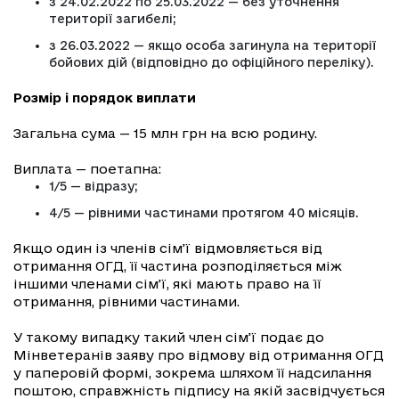
з 24.02.2022 по 25.03.2022 — без уточнення
території загибелі;
з 26.03.2022 — якщо особа загинула на території
бойових дій (відповідно до офіційного переліку).
Розмір і порядок виплати
Загальна сума — 15 млн грн на всю родину.
Виплата — поетапна:
1/5 — відразу;
4/5 — рівними частинами протягом 40 місяців.
Якщо один із членів сім’ї відмовляється від
отримання ОГД, її частина розподіляється між
іншими членами сім’ї, які мають право на її
отримання, рівними частинами.
У такому випадку такий член сім’ї подає до
Мінветеранів заяву про відмову від отримання ОГД
у паперовій формі, зокрема шляхом її надсилання
поштою, справжність підпису на якій засвідчується