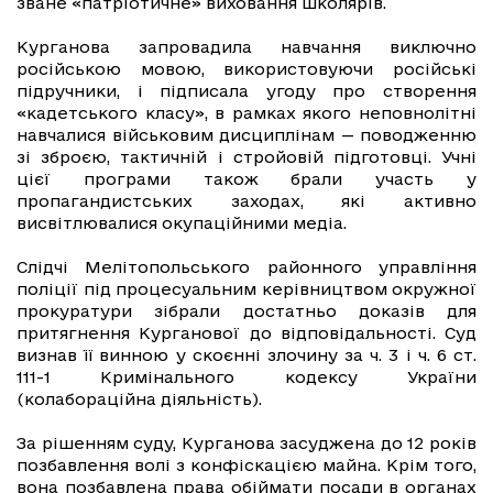
зване «патріотичне» виховання школярів.
Курганова запровадила навчання виключно
російською мовою, використовуючи російські
підручники, і підписала угоду про створення
«кадетського класу», в рамках якого неповнолітні
навчалися військовим дисциплінам — поводженню
зі зброєю, тактичній і стройовій підготовці. Учні
цієї програми також брали участь у
пропагандистських заходах, які активно
висвітлювалися окупаційними медіа.
Слідчі Мелітопольського районного управління
поліції під процесуальним керівництвом окружної
прокуратури зібрали достатньо доказів для
притягнення Курганової до відповідальності. Суд
визнав її винною у скоєнні злочину за ч. 3 і ч. 6 ст.
111-1 Кримінального кодексу України
(колабораційна діяльність).
За рішенням суду, Курганова засуджена до 12 років
позбавлення волі з конфіскацією майна. Крім того,
вона позбавлена права обіймати посади в органах