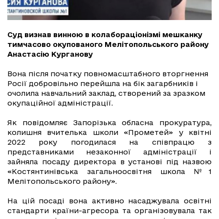
Суд визнав винною в колабораціонізмі мешканку
тимчасово окупованого Мелітопольського району
Анастасію Курганову
Вона після початку повномасштабного вторгнення
Росії добровільно перейшла на бік загарбників і
очолила навчальний заклад, створений за зразком
окупаційної адміністрації.
Як повідомляє Запорізька обласна прокуратура,
колишня вчителька школи «Прометей» у квітні
2022 року погодилася на співпрацю з
представниками незаконної адміністрації і
зайняла посаду директора в установі під назвою
«Костянтинівська загальноосвітня школа №1
Мелітопольського району».
На цій посаді вона активно насаджувала освітні
стандарти країни-агресора та організовувала так