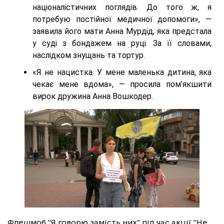
націоналістичних поглядів. До того ж, я
потребую постійної медичної допомоги», —
заявила його мати Анна Мурдід, яка предстала
у суді з бондажем на руці. За її словами,
наслідком знущань та тортур.
«Я не нацистка. У мене маленька дитина, яка
чекає мене вдома», — просила пом’якшити
вирок дружина Анна Вошкодер.
Флешмоб "Я говорю замість них" під час акції "Не