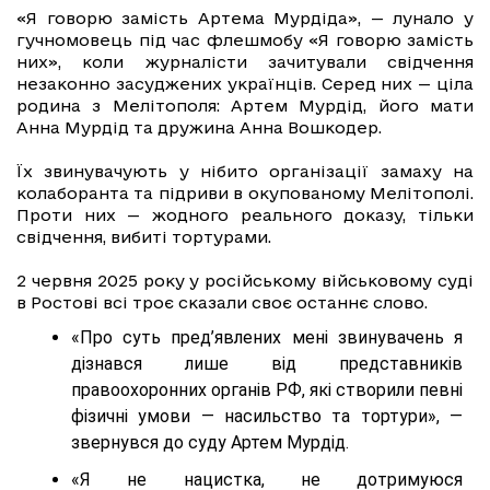
«Я говорю замість Артема Мурдіда», — лунало у
гучномовець під час флешмобу «Я говорю замість
них», коли журналісти зачитували свідчення
незаконно засуджених українців. Серед них — ціла
родина з Мелітополя: Артем Мурдід, його мати
Анна Мурдід та дружина Анна Вошкодер.
Їх звинувачують у нібито організації замаху на
колаборанта та підриви в окупованому Мелітополі.
Проти них — жодного реального доказу, тільки
свідчення, вибиті тортурами.
2 червня 2025 року у російському військовому суді
в Ростові всі троє сказали своє останнє слово.
«Про суть пред’явлених мені звинувачень я
дізнався лише від представників
правоохоронних органів РФ, які створили певні
фізичні умови — насильство та тортури», —
звернувся до суду Артем Мурдід.
«Я не нацистка, не дотримуюся