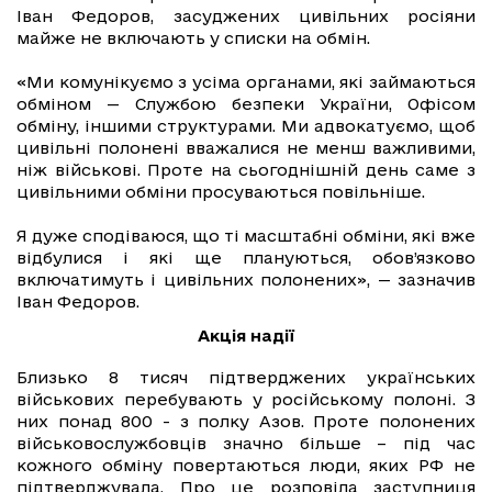
Іван Федоров, засуджених цивільних росіяни
майже не включають у списки на обмін.
«Ми комунікуємо з усіма органами, які займаються
обміном — Службою безпеки України, Офісом
обміну, іншими структурами. Ми адвокатуємо, щоб
цивільні полонені вважалися не менш важливими,
ніж військові. Проте на сьогоднішній день саме з
цивільними обміни просуваються повільніше.
Я дуже сподіваюся, що ті масштабні обміни, які вже
відбулися і які ще плануються, обов’язково
включатимуть і цивільних полонених», — зазначив
Іван Федоров.
Акція надії
Близько 8 тисяч підтверджених українських
військових перебувають у російському полоні. З
них понад 800 - з полку Азов. Проте полонених
військовослужбовців значно більше – під час
кожного обміну повертаються люди, яких РФ не
підтверджувала. Про це розповіла заступниця