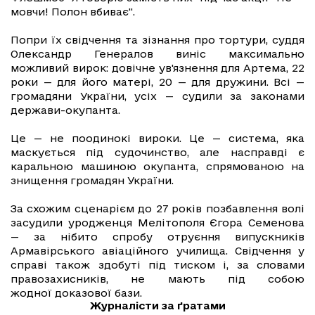
мовчи! Полон вбиває".
Попри їх свідчення та зізнання про тортури, суддя
Олександр Генералов виніс максимально
можливий вирок: довічне ув'язнення для Артема, 22
роки — для його матері, 20 — для дружини. Всі —
громадяни України, усіх — судили за законами
держави-окупанта.
Це — не поодинокі вироки. Це — система, яка
маскується під судочинство, але насправді є
каральною машиною окупанта, спрямованою на
знищення громадян України.
За схожим сценарієм до 27 років позбавлення волі
засудили уродженця Мелітополя Єгора Семенова
— за нібито спробу отруєння випускників
Армавірського авіаційного училища. Свідчення у
справі також здобуті під тиском і, за словами
правозахисників, не мають під собою
жодної доказової бази.
Журналісти за ґратами