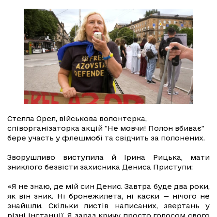
Стелла Орел, військова волонтерка,
співорганізаторка акцій "Не мовчи! Полон вбиває"
бере участь у флешмобі та свідчить за полонених.
Зворушливо виступила й Ірина Рицька, мати
зниклого безвісти захисника Дениса Приступи:
«Я не знаю, де мій син Денис. Завтра буде два роки,
як він зник. Ні бронежилета, ні каски — нічого не
знайшли. Скільки листів написаних, звертань у
різні інстанції. Я зараз кричу просто голосом свого