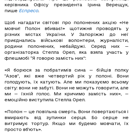
керівника Офісу президента Ірина Верещук,
пише
Еспресо
.
Щоб нагадати світові про полонених акцію «Не
мовчи! Полон вбиває!» щотижня проводять у
різних містах України. У Запоріжжі до неї
приєднались військові волонтери, журналісти,
родини полонених, небайдужі. Серед них —
організаторка Стелла Орел, яка взяла участь у
флешмобі “Я говорю замість них”:
«Я борюся за побратимів сина — бійців полку
"Азов", які вже четвертий рік у полоні. Вони
голодують, їх катують. Але ми показуємо всьому
світу: вони не забуті. Вони не можуть говорити, але
ми — їхній голос. Ми кричимо замість них», —
емоційно виступила Стелла Орел.
«Полон — це повільна смерть. Вони повертаються і
вмирають від зупинки серця. Бо серце не
витримує тортур. Якщо ми будемо мовчати, їх
просто вб’ють».