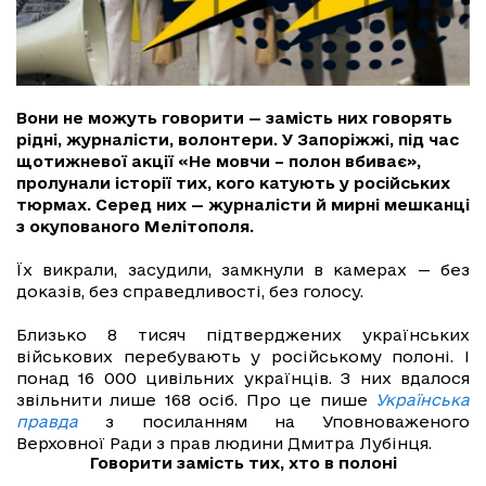
Вони не можуть говорити — замість них говорять
рідні, журналісти, волонтери. У Запоріжжі, під час
щотижневої акції «Не мовчи – полон вбиває»,
пролунали історії тих, кого катують у російських
тюрмах. Серед них — журналісти й мирні мешканці
з окупованого Мелітополя.
Їх викрали, засудили, замкнули в камерах — без
доказів, без справедливості, без голосу.
Близько 8 тисяч підтверджених українських
військових перебувають у російському полоні. І
понад 16 000 цивільних українців. З них вдалося
звільнити лише 168 осіб. Про це пише
Українська
правда
з посиланням на Уповноваженого
Верховної Ради з прав людини Дмитра Лубінця.
Говорити замість тих, хто в полоні