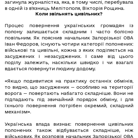
загинула журналістка, яка, в тому числі, перебувала
в одній із в’язниць Мелітополя, Вікторія Рощина.
Коли звільнять цивільних?
Процес повернення українських громадян із
полону залишається складним і часто болісно
повільним. Як пояснив начальник Запорізької ОВА
Іван Федоров, існують чотири категорії полонених:
військові та цивільні, кожна з яких поділяється на
засуджених і незасуджених. І саме від цього
поділу залежить, наскільки швидко і чи взагалі
вдається повернути людину додому.
«Якщо подивитися на практику останніх обмінів,
то видно, що засуджених — особливо на території
ворога — повертають набагато складніше. Вони не
підпадають під звичайний порядок обміну, і для
їхнього повернення потрібен окремий, складний
механізм».
Українська влада визнає: повернення цивільних
полонених також відбувається складніше, ніж
військових. Як розповів начальник Запорізької ОВА