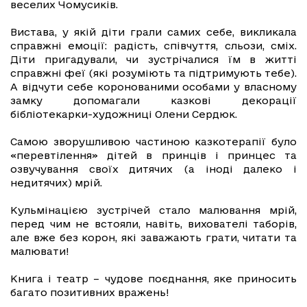
веселих Чомусиків.
Вистава, у якій діти грали самих себе, викликала
справжні емоції: радість, співчуття, сльози, сміх.
Діти пригадували, чи зустрічалися їм в житті
справжні феї (які розуміють та підтримують тебе).
А відчути себе коронованими особами у власному
замку допомагали казкові декорації
бібліотекарки-художниці Олени Сердюк.
Самою зворушливою частиною казкотерапії було
«перевтілення» дітей в принців і принцес та
озвучування своїх дитячих (а іноді далеко і
недитячих) мрій.
Кульмінацією зустрічей стало малювання мрій,
перед чим не встояли, навіть, вихователі таборів,
але вже без корон, які заважають грати, читати та
малювати!
Книга і театр – чудове поєднання, яке приносить
багато позитивних вражень!