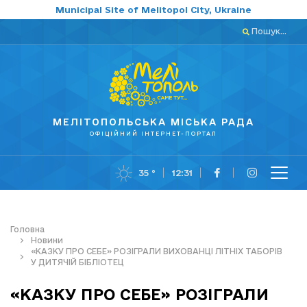
Municipal Site of Melitopol City, Ukraine
Пошук...
МЕЛІТОПОЛЬСЬКА МІСЬКА РАДА
ОФІЦІЙНИЙ ІНТЕРНЕТ-ПОРТАЛ
35 °
12:31
Головна
Новини
«КАЗКУ ПРО СЕБЕ» РОЗІГРАЛИ ВИХОВАНЦІ ЛІТНІХ ТАБОРІВ
У ДИТЯЧІЙ БІБЛІОТЕЦ
«КАЗКУ ПРО СЕБЕ» РОЗІГРАЛИ