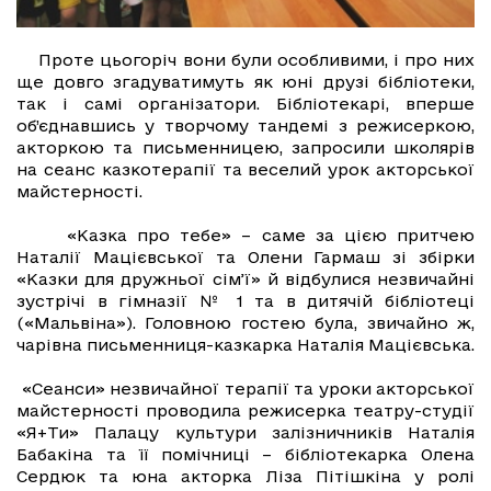
Проте цьогоріч вони були особливими, і про них
ще довго згадуватимуть як юні друзі бібліотеки,
так і самі організатори. Бібліотекарі, вперше
об’єднавшись у творчому тандемі з режисеркою,
акторкою та письменницею, запросили школярів
на сеанс казкотерапії та веселий урок акторської
майстерності.
«Казка про тебе» – саме за цією притчею
Наталії Мацієвської та Олени Гармаш зі збірки
«Казки для дружньої сім’ї» й відбулися незвичайні
зустрічі в гімназії № 1 та в дитячій бібліотеці
(«Мальвіна»). Головною гостею була, звичайно ж,
чарівна письменниця-казкарка Наталія Мацієвська.
«Сеанси» незвичайної терапії та уроки акторської
майстерності проводила режисерка театру-студії
«Я+Ти» Палацу культури залізничників Наталія
Бабакіна та її помічниці – бібліотекарка Олена
Сердюк та юна акторка Ліза Пітішкіна у ролі