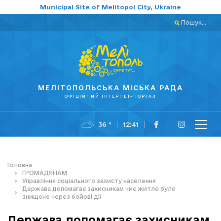
Municipal Site of Melitopol City, Ukraine
Пошук...
МЕЛІТОПОЛЬСЬКА МІСЬКА РАДА
ОФІЦІЙНИЙ ІНТЕРНЕТ-ПОРТАЛ
36 °
12:41
Головна
ГРОМАДЯНАМ
Управління соціального захисту населення
Держава допомагає захисникам чиє житло було
знищене через бойові дії
Держава допомагає захисникам