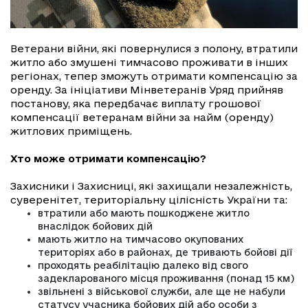
Ветерани війни, які повернулися з полону, втратили
житло або змушені тимчасово проживати в інших
регіонах, тепер зможуть отримати компенсацію за
оренду. За ініціативи Мінветеранів Уряд прийняв
постанову, яка передбачає виплату грошової
компенсації ветеранам війни за найм (оренду)
житлових приміщень.
Хто може отримати компенсацію?
Захисники і Захисниці, які захищали незалежність,
суверенітет, територіальну цілісність України та:
втратили або мають пошкоджене житло
внаслідок бойових дій
мають житло на тимчасово окупованих
територіях або в районах, де тривають бойові дії
проходять реабілітацію далеко від свого
задекларованого місця проживання (понад 15 км)
звільнені з військової служби, але ще не набули
статусу учасника бойових дій або особи з