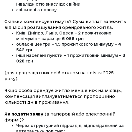
інвалідністю внаслідок війни
звільнені з полону.
Скільки компенсуватимуть? Сума виплат залежить
від місця розташування орендованого житла.
Київ, Дніпро, Львів, Одеса – 2 прожиткових
мінімумів – зараз це
6 056 грн
обласні центри – 1,5 прожиткового мінімуму –
4
542 грн
інші населені пункти – 1 прожитковий мінімум –
3
028
грн
(для працездатних осіб станом на 1 січня 2025
року).
Якщо особа орендує житло менше ніж на місяць,
компенсація виплачуватиметься пропорційно
кількості днів проживання.
Як подати заяву
(в паперовій або електронній
формі)?
Через структурний підрозділ, відповідальний за
ветеранську політику