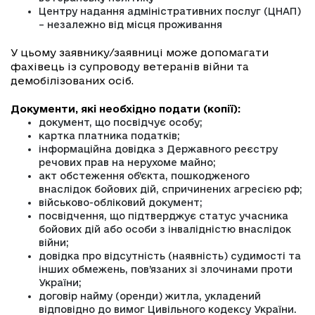
Центру надання адміністративних послуг (ЦНАП)
– незалежно від місця проживання
У цьому заявнику/заявниці може допомагати
фахівець із супроводу ветеранів війни та
демобілізованих осіб.
Документи, які необхідно подати (копії):
документ, що посвідчує особу;
картка платника податків;
інформаційна довідка з Державного реєстру
речових прав на нерухоме майно;
акт обстеження об’єкта, пошкодженого
внаслідок бойових дій, спричинених агресією рф;
військово-обліковий документ;
посвідчення, що підтверджує статус учасника
бойових дій або особи з інвалідністю внаслідок
війни;
довідка про відсутність (наявність) судимості та
інших обмежень, пов’язаних зі злочинами проти
України;
договір найму (оренди) житла, укладений
відповідно до вимог Цивільного кодексу України.