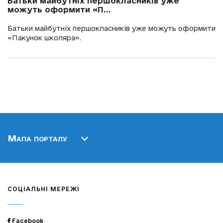
Батьки майбутніх першокласників уже
можуть оформити «П...
Батьки майбутніх першокласників уже можуть оформити
«Пакунок школяра».
Мапа порталу
СОЦІАЛЬНІ МЕРЕЖІ
Facebook